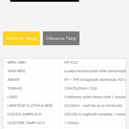
Sonraí an Táirge
Clibeanna Táirgí
MÍRE UIMH.
HP-0112
AINM MÍRE
scuaba fiaclóireachta clóite saincheaptha
ÁBHAR
PP + TPR le haghaidh láimhseáil, 610 φ0
TOMHAS
158x25x20mm / 32gr
LOGO
4 dathanna aistriú teasa clóite 1 seasam
LIMISTÉAR CLÓTHA & MÉID
25x10mm - cuid bán ar an láimhseáil
COSTAS SAMPLACH
150USD le haghaidh samplála + muirear 
LEADTIME SAMPLACH
7-10days