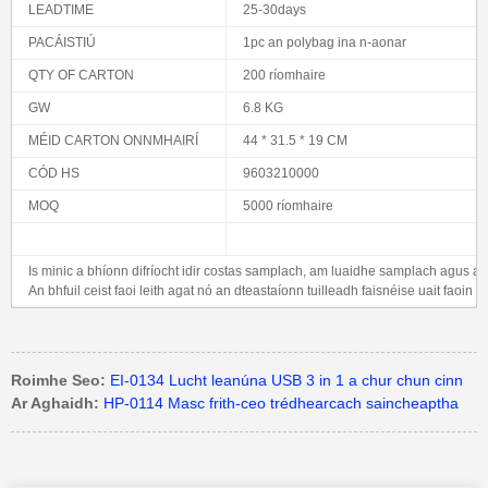
LEADTIME
25-30days
PACÁISTIÚ
1pc an polybag ina n-aonar
QTY OF CARTON
200 ríomhaire
GW
6.8 KG
MÉID CARTON ONNMHAIRÍ
44 * 31.5 * 19 CM
CÓD HS
9603210000
MOQ
5000 ríomhaire
Is minic a bhíonn difríocht idir costas samplach, am luaidhe samplach agus am
An bhfuil ceist faoi leith agat nó an dteastaíonn tuilleadh faisnéise uait faoin
Roimhe Seo:
EI-0134 Lucht leanúna USB 3 in 1 a chur chun cinn
Ar Aghaidh:
HP-0114 Masc frith-ceo trédhearcach saincheaptha