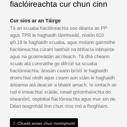
fiaclóireachta cur chun cinn
Cur síos ar an Táirge
Tá an scuaba fiaclóireachta seo déanta as PP
agus TPR le haghaidh láimhseáil, níolón 610
φ0.18 le haghaidh scuaba, agus molann gairmithe
fiaclóireachta cúram laethúil na bhfiacla inbhainte
agus na gcoimeádán aicrileach. Tá dhá cheann
scuab atá cumraithe go difriúil sa scuaba
fiaclóireachta: árasán ceann brístí le haghaidh
dromchlaí réidh agus ceann aon stáin le haghaidh
áiteanna atá deacair a bhaint amach. Is iontach an
rud é imeachtaí sráide, ionad gníomhaíochta do
sheanóirí, ospidéal fiaclóireachta agus mar sin de.
Déan teagmháil linn chun níos mó a fhoghlaim.
Cliceáil anseo chun ríomhphoist