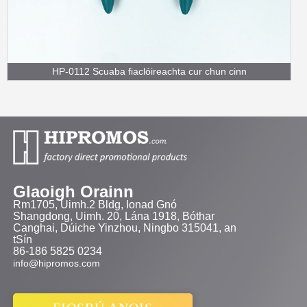
HP-0112 Scuaba fiaclóireachta cur chun cinn
Glaoigh Orainn
Rm1705, Uimh.2 Bldg, Ionad Gnó
Shangdong, Uimh. 20, Lána 1918, Bóthar
Canghai, Dúiche Yinzhou, Ningbo 315041, an
tSín
86-186 5825 0234
info@hipromos.com