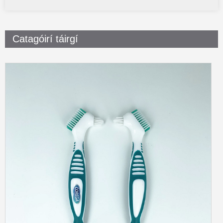
Catagóirí táirgí