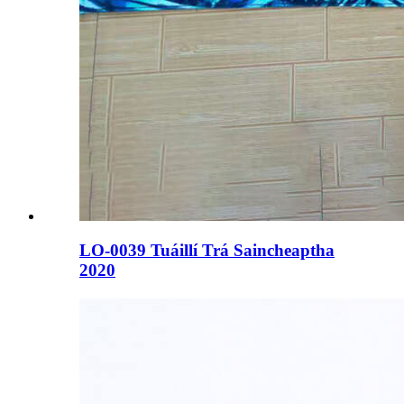
LO-0039 Tuáillí Trá Saincheaptha
2020