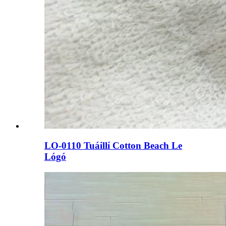
LO-0110 Tuáillí Cotton Beach Le
Lógó