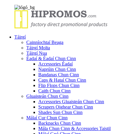
Táirgí
Cainníochtaí Beaga
Táirgí Molta
Táirgí Nua
Éadaí & Éadaí Chun Cinn
Accessories Éadaí
Naprúin Chun Cinn
Bandanas Chun Cinn
Caps & Hataí Chun Cinn
Flip Flops Chun Cinn
Caith Chun Cinn
Gluaisteán Chun Cinn
Accessories Gluaisteán Chun Cinn
Scrapers Oighear Chun Cinn
Shades Sun Chun Cinn
Málaí Cur Chun Cinn
Backpacks Chun Cinn
Mála Chun Cinn & Accessories Taistil
Málaí Gnó Chun Cinn