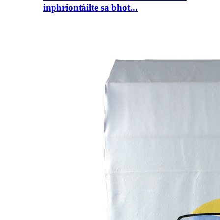
inphriontáilte sa bhot...