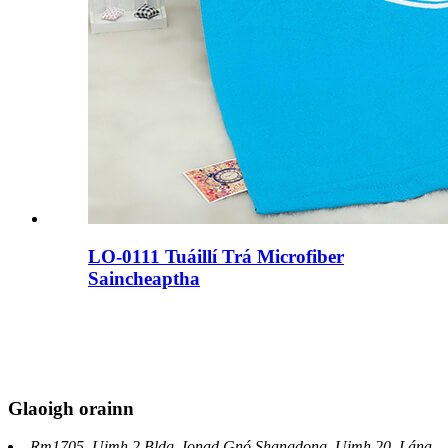
LO-0111 Tuáillí Trá Microfiber
Saincheaptha
Glaoigh orainn
Rm1705, Uimh.2 Bldg, Ionad Gnó Shangdong, Uimh.20, Lána