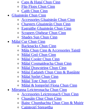
Caps & Hataí Chun Cinn
Flip Flops Chun Cinn
Caith Chun Cinn
Gluaisteán Chun Cinn
Accessories Gluaisteán Chun Cinn
Chargers Gluaisteán Chun Cinn
Eagraithe Gluaisteán Chun Cinn
Scrapers Oighear Chun Cinn
Shades Sun Chun Cinn
Málaí Cur Chun Cinn
Backpacks Chun Cinn
Mála Chun Cinn & Accessories Taistil
Málaí Gnó Chun Cinn
Málaí Cooler Chun Cinn
Málaí Cosmaideacha Chun Cinn
Málaí Drawstring Chun Cinn
Málaí Éadaigh Chun Cinn & Bagáiste
Málaí Spóirt Chun Cinn
Málaí Tote Chun Cinn
Málaí & Iompróirí Fíona Chun Cinn
Míreanna Leictreonacha Chun Cinn
Accessories Leictreonach Chun Cinn
Cluasáin Chur Chun Cinn
Bainc Chumhachta Chun Cinn & Muirir
Cainteoirí Spreagtha