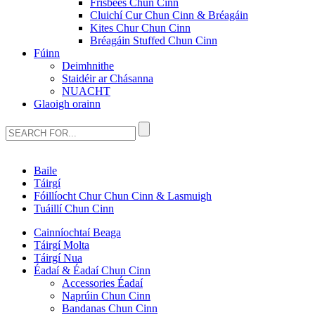
Frisbees Chun Cinn
Cluichí Cur Chun Cinn & Bréagáin
Kites Chur Chun Cinn
Bréagáin Stuffed Chun Cinn
Fúinn
Deimhnithe
Staidéir ar Chásanna
NUACHT
Glaoigh orainn
Baile
Táirgí
Fóillíocht Chur Chun Cinn & Lasmuigh
Tuáillí Chun Cinn
Cainníochtaí Beaga
Táirgí Molta
Táirgí Nua
Éadaí & Éadaí Chun Cinn
Accessories Éadaí
Naprúin Chun Cinn
Bandanas Chun Cinn