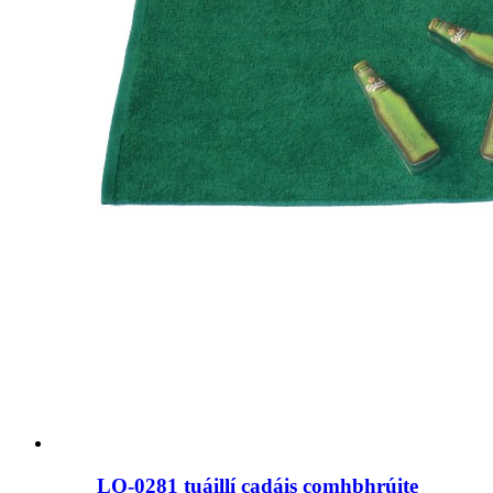
LO-0281 tuáillí cadáis comhbhrúite