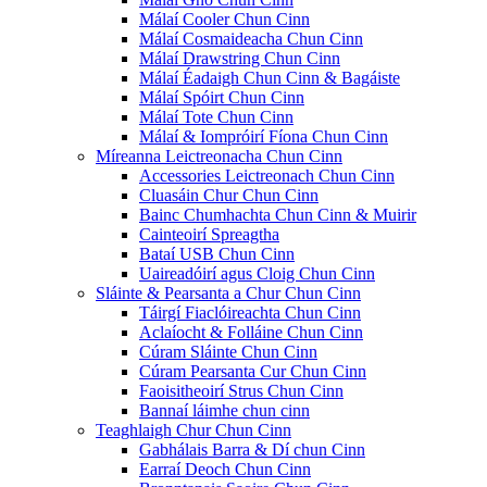
Málaí Cooler Chun Cinn
Málaí Cosmaideacha Chun Cinn
Málaí Drawstring Chun Cinn
Málaí Éadaigh Chun Cinn & Bagáiste
Málaí Spóirt Chun Cinn
Málaí Tote Chun Cinn
Málaí & Iompróirí Fíona Chun Cinn
Míreanna Leictreonacha Chun Cinn
Accessories Leictreonach Chun Cinn
Cluasáin Chur Chun Cinn
Bainc Chumhachta Chun Cinn & Muirir
Cainteoirí Spreagtha
Bataí USB Chun Cinn
Uaireadóirí agus Cloig Chun Cinn
Sláinte & Pearsanta a Chur Chun Cinn
Táirgí Fiaclóireachta Chun Cinn
Aclaíocht & Folláine Chun Cinn
Cúram Sláinte Chun Cinn
Cúram Pearsanta Cur Chun Cinn
Faoisitheoirí Strus Chun Cinn
Bannaí láimhe chun cinn
Teaghlaigh Chur Chun Cinn
Gabhálais Barra & Dí chun Cinn
Earraí Deoch Chun Cinn