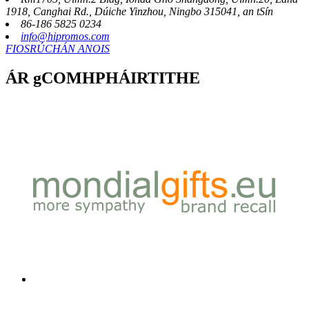
1918, Canghai Rd., Dúiche Yinzhou, Ningbo 315041, an tSín
86-186 5825 0234
info@hipromos.com
FIOSRÚCHÁN ANOIS
ÁR gCOMHPHÁIRTITHE