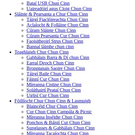
Bataí USB Chun Cinn
Uaireadóirí agus Cloig Chun Cinn
Sláinte & Pearsanta a Chur Chun Cinn
Táirgí Fiaclóireachta Chun Cinn
Aclaíocht & Folláine Chun Cinn
Cúram Sláinte Chun Cinn
Cúram Pearsanta Cur Chun Cinn
Faoisitheoirí Strus Chun Cinn
Bannaí láimhe chun cinn
Teaghlaigh Chur Chun Cinn
Gabhálais Barra & Dí chun Cinn
Earraí Deoch Chun Cinn
Bronntanais Saoire Chun Cinn
Táirgí Baile Chun Cinn
Fáinní Cur Chun Cinn
Míreanna Cistine Chun Cinn
Soláthairtí Peataí Chun Cinn
Uirlisí Cur Chun Cinn
Fóillíocht Chur Chun Cinn & Lasmuigh
Blaincéid Chur Chun Cinn
Cur Chun Cinn Campála & Picnic
Míreanna Inséidte Chun Cinn
Ponchos & Báistí Cur Chun Cinn
Sunglasses & Gabhálais Chun Cinn
Míreanna Tacaíochta Chun Cinn