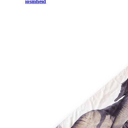
íosmhéid