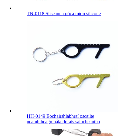
TN-0118 Sliseanna póca mion silicone
HH-0149 Eochairshlabhraí oscailte
neamhtheagmhála dorais saincheaptha