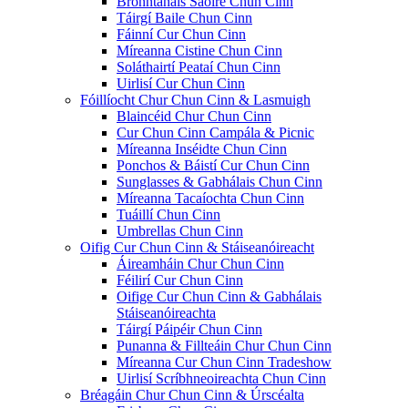
Bronntanais Saoire Chun Cinn
Táirgí Baile Chun Cinn
Fáinní Cur Chun Cinn
Míreanna Cistine Chun Cinn
Soláthairtí Peataí Chun Cinn
Uirlisí Cur Chun Cinn
Fóillíocht Chur Chun Cinn & Lasmuigh
Blaincéid Chur Chun Cinn
Cur Chun Cinn Campála & Picnic
Míreanna Inséidte Chun Cinn
Ponchos & Báistí Cur Chun Cinn
Sunglasses & Gabhálais Chun Cinn
Míreanna Tacaíochta Chun Cinn
Tuáillí Chun Cinn
Umbrellas Chun Cinn
Oifig Cur Chun Cinn & Stáiseanóireacht
Áireamháin Chur Chun Cinn
Féilirí Cur Chun Cinn
Oifige Cur Chun Cinn & Gabhálais
Stáiseanóireachta
Táirgí Páipéir Chun Cinn
Punanna & Fillteáin Chur Chun Cinn
Míreanna Cur Chun Cinn Tradeshow
Uirlisí Scríbhneoireachta Chun Cinn
Bréagáin Chur Chun Cinn & Úrscéalta