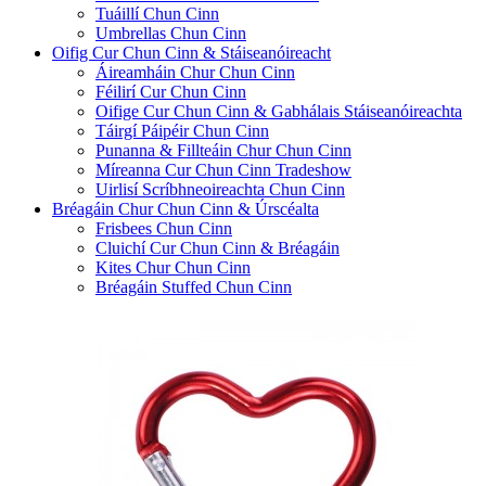
Tuáillí Chun Cinn
Umbrellas Chun Cinn
Oifig Cur Chun Cinn & Stáiseanóireacht
Áireamháin Chur Chun Cinn
Féilirí Cur Chun Cinn
Oifige Cur Chun Cinn & Gabhálais Stáiseanóireachta
Táirgí Páipéir Chun Cinn
Punanna & Fillteáin Chur Chun Cinn
Míreanna Cur Chun Cinn Tradeshow
Uirlisí Scríbhneoireachta Chun Cinn
Bréagáin Chur Chun Cinn & Úrscéalta
Frisbees Chun Cinn
Cluichí Cur Chun Cinn & Bréagáin
Kites Chur Chun Cinn
Bréagáin Stuffed Chun Cinn