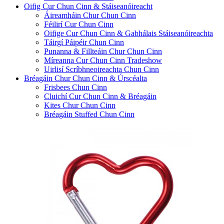
Oifig Cur Chun Cinn & Stáiseanóireacht
Áireamháin Chur Chun Cinn
Féilirí Cur Chun Cinn
Oifige Cur Chun Cinn & Gabhálais Stáiseanóireachta
Táirgí Páipéir Chun Cinn
Punanna & Fillteáin Chur Chun Cinn
Míreanna Cur Chun Cinn Tradeshow
Uirlisí Scríbhneoireachta Chun Cinn
Bréagáin Chur Chun Cinn & Úrscéalta
Frisbees Chun Cinn
Cluichí Cur Chun Cinn & Bréagáin
Kites Chur Chun Cinn
Bréagáin Stuffed Chun Cinn