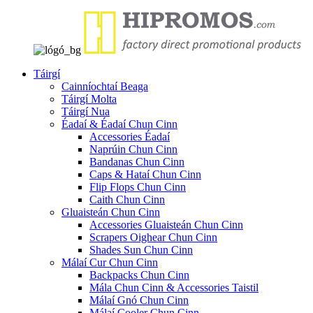
Táirgí
Cainníochtaí Beaga
Táirgí Molta
Táirgí Nua
Éadaí & Éadaí Chun Cinn
Accessories Éadaí
Naprúin Chun Cinn
Bandanas Chun Cinn
Caps & Hataí Chun Cinn
Flip Flops Chun Cinn
Caith Chun Cinn
Gluaisteán Chun Cinn
Accessories Gluaisteán Chun Cinn
Scrapers Oighear Chun Cinn
Shades Sun Chun Cinn
Málaí Cur Chun Cinn
Backpacks Chun Cinn
Mála Chun Cinn & Accessories Taistil
Málaí Gnó Chun Cinn
Málaí Cooler Chun Cinn