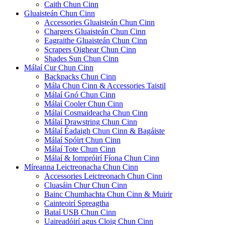
Caith Chun Cinn
Gluaisteán Chun Cinn
Accessories Gluaisteán Chun Cinn
Chargers Gluaisteán Chun Cinn
Eagraithe Gluaisteán Chun Cinn
Scrapers Oighear Chun Cinn
Shades Sun Chun Cinn
Málaí Cur Chun Cinn
Backpacks Chun Cinn
Mála Chun Cinn & Accessories Taistil
Málaí Gnó Chun Cinn
Málaí Cooler Chun Cinn
Málaí Cosmaideacha Chun Cinn
Málaí Drawstring Chun Cinn
Málaí Éadaigh Chun Cinn & Bagáiste
Málaí Spóirt Chun Cinn
Málaí Tote Chun Cinn
Málaí & Iompróirí Fíona Chun Cinn
Míreanna Leictreonacha Chun Cinn
Accessories Leictreonach Chun Cinn
Cluasáin Chur Chun Cinn
Bainc Chumhachta Chun Cinn & Muirir
Cainteoirí Spreagtha
Bataí USB Chun Cinn
Uaireadóirí agus Cloig Chun Cinn