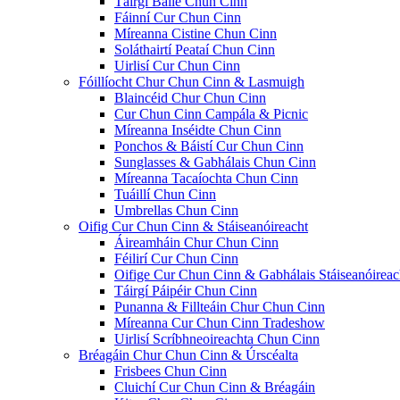
Táirgí Baile Chun Cinn
Fáinní Cur Chun Cinn
Míreanna Cistine Chun Cinn
Soláthairtí Peataí Chun Cinn
Uirlisí Cur Chun Cinn
Fóillíocht Chur Chun Cinn & Lasmuigh
Blaincéid Chur Chun Cinn
Cur Chun Cinn Campála & Picnic
Míreanna Inséidte Chun Cinn
Ponchos & Báistí Cur Chun Cinn
Sunglasses & Gabhálais Chun Cinn
Míreanna Tacaíochta Chun Cinn
Tuáillí Chun Cinn
Umbrellas Chun Cinn
Oifig Cur Chun Cinn & Stáiseanóireacht
Áireamháin Chur Chun Cinn
Féilirí Cur Chun Cinn
Oifige Cur Chun Cinn & Gabhálais Stáiseanóireac
Táirgí Páipéir Chun Cinn
Punanna & Fillteáin Chur Chun Cinn
Míreanna Cur Chun Cinn Tradeshow
Uirlisí Scríbhneoireachta Chun Cinn
Bréagáin Chur Chun Cinn & Úrscéalta
Frisbees Chun Cinn
Cluichí Cur Chun Cinn & Bréagáin