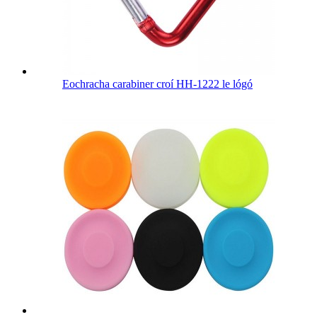
Eochracha carabiner croí HH-1222 le lógó