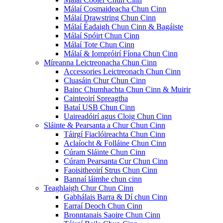
Málaí Cosmaideacha Chun Cinn
Málaí Drawstring Chun Cinn
Málaí Éadaigh Chun Cinn & Bagáiste
Málaí Spóirt Chun Cinn
Málaí Tote Chun Cinn
Málaí & Iompróirí Fíona Chun Cinn
Míreanna Leictreonacha Chun Cinn
Accessories Leictreonach Chun Cinn
Cluasáin Chur Chun Cinn
Bainc Chumhachta Chun Cinn & Muirir
Cainteoirí Spreagtha
Bataí USB Chun Cinn
Uaireadóirí agus Cloig Chun Cinn
Sláinte & Pearsanta a Chur Chun Cinn
Táirgí Fiaclóireachta Chun Cinn
Aclaíocht & Folláine Chun Cinn
Cúram Sláinte Chun Cinn
Cúram Pearsanta Cur Chun Cinn
Faoisitheoirí Strus Chun Cinn
Bannaí láimhe chun cinn
Teaghlaigh Chur Chun Cinn
Gabhálais Barra & Dí chun Cinn
Earraí Deoch Chun Cinn
Bronntanais Saoire Chun Cinn