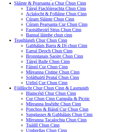
Sláinte & Pearsanta a Chur Chun Cinn
Táirgí Fiaclóireachta Chun Cinn
Aclaíocht & Folláine Chun Cinn
Cúram Sláinte Chun Cinn
Cúram Pearsanta Cur Chun Cinn
Faoisitheoirí Strus Chun Cinn
Bannaí láimhe chun cinn
Teaghlaigh Chur Chun Cinn
Gabhálais Barra & Dí chun Cinn
Earraí Deoch Chun Cinn
Bronntanais Saoire Chun Cinn
Táirgí Baile Chun Cinn
Fáinní Cur Chun Cinn
Míreanna Cistine Chun Cinn
Soláthairtí Peataí Chun Cinn
Uirlisí Cur Chun Cinn
Fóillíocht Chur Chun Cinn & Lasmuigh
Blaincéid Chur Chun Cinn
Cur Chun Cinn Campála & Picnic
Míreanna Inséidte Chun Cinn
Ponchos & Báistí Cur Chun Cinn
Sunglasses & Gabhálais Chun Cinn
Míreanna Tacaíochta Chun Cinn
Tuáillí Chun Cinn
Umbrellas Chun Cinn