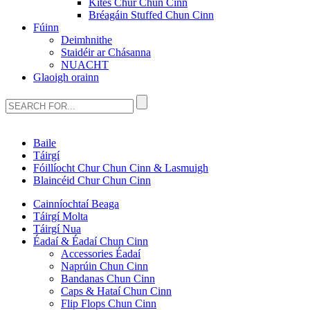
Kites Chur Chun Cinn
Bréagáin Stuffed Chun Cinn
Fúinn
Deimhnithe
Staidéir ar Chásanna
NUACHT
Glaoigh orainn
Baile
Táirgí
Fóillíocht Chur Chun Cinn & Lasmuigh
Blaincéid Chur Chun Cinn
Cainníochtaí Beaga
Táirgí Molta
Táirgí Nua
Éadaí & Éadaí Chun Cinn
Accessories Éadaí
Naprúin Chun Cinn
Bandanas Chun Cinn
Caps & Hataí Chun Cinn
Flip Flops Chun Cinn