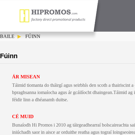
BAILE
FÚINN
Fúinn
ÁR MISEAN
Táimid tiomanta do tháirgí agus seirbhís den scoth a thairiscint 
bpraghsanna iomaíocha agus ár gcáilíocht dhaingean.Táimid ag iar
féidir linn a dhéanamh duitse.
CÉ MUID
Bunaíodh Hi Promos i 2010 ag táirgeadh
earraí bolscaireachta s
iniúchadh saor in aisce ar orduithe reatha agus tograí loingseoir