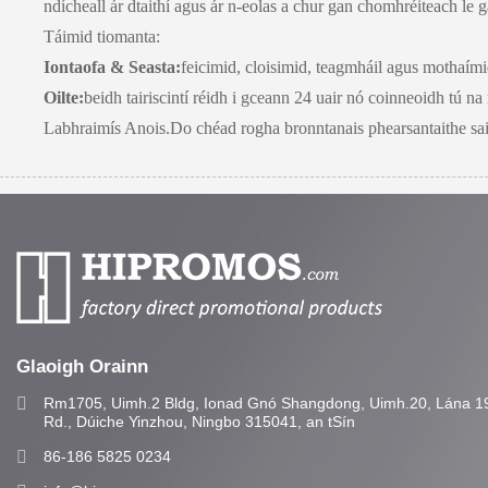
ndícheall ár dtaithí agus ár n-eolas a chur gan chomhréiteach le
Táimid tiomanta:
Iontaofa & Seasta:
feicimid, cloisimid, teagmháil agus mothaími
Oilte:
beidh tairiscintí réidh i gceann 24 uair nó coinneoidh tú na 
Labhraimís Anois.Do chéad rogha bronntanais phearsantaithe sai
Glaoigh Orainn
Rm1705, Uimh.2 Bldg, Ionad Gnó Shangdong, Uimh.20, Lána 1
Rd., Dúiche Yinzhou, Ningbo 315041, an tSín
86-186 5825 0234