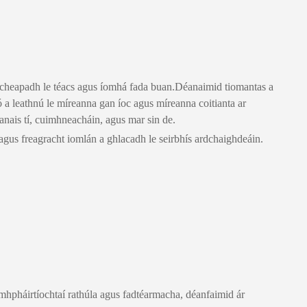
aincheapadh le téacs agus íomhá fada buan.Déanaimid tiomantas a
ó a leathnú le míreanna gan íoc agus míreanna coitianta ar
ntanais tí, cuimhneacháin, agus mar sin de.
gus freagracht iomlán a ghlacadh le seirbhís ardchaighdeáin.
omhpháirtíochtaí rathúla agus fadtéarmacha, déanfaimid ár