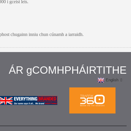
0 i gceist leis.
hphost chugainn inniu chun cúnamh a iarraidh.
ÁR gCOMHPHÁIRTITHE
English