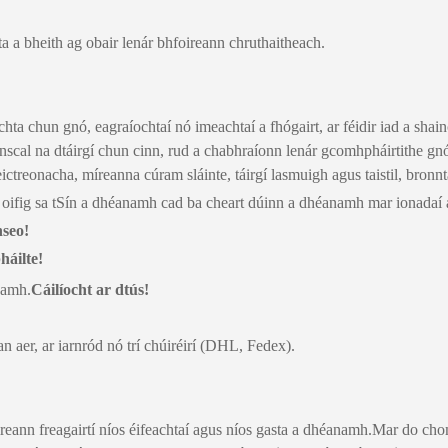
sta a bheith ag obair lenár bhfoireann chruthaitheach.
chta chun gnó, eagraíochtaí nó imeachtaí a fhógairt, ar féidir iad a sh
onscal na dtáirgí chun cinn, rud a chabhraíonn lenár gcomhpháirtithe gn
leictreonacha, míreanna cúram sláinte, táirgí lasmuigh agus taistil, bron
 oifig sa tSín a dhéanamh cad ba cheart dúinn a dhéanamh mar ionadaí a
nseo!
háilte!
anamh.
Cáilíocht ar dtús!
an aer, ar iarnród nó trí chúiréirí (DHL, Fedex).
ireann freagairtí níos éifeachtaí agus níos gasta a dhéanamh.Mar do ch