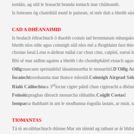
iomlán, ag súil le feasacht branda iontach mar chúiteamh.
Is foireann óg chairdiúil muid le paisean, ní mór duit a bheith sá
CAD A DHÉANAIMID
Is bealach éifeachtach ó thaobh costais iad bronntanais mhargaío
bheith níos oilte agus coinnigh súil níos mó a fhoghlaim faoi thi
chostas íseal.Lena n-áirítear málaí cur chun cinn, caipíní, earraí 
Bhí sé mar aidhm againn a bheith i do chomhpháirtí eisiach agus
Oifig:
nascann speisialtóirí lánaimseartha le monaróirí.
D'Oifig A
Íocaíocht:
soshannta mar thaisce míosúil.
Coinnigh Airgead Sáb
rd
Rialú Cáilíochta:
a 3
íoctar cigire páirtí chun cigireacht a dhé
Foinsiú:
praghas díreach monarcha ráthaithe.
Coigilt Costas!
Iompar:
a thabhairt in am le modhanna éagsúla lastais, ar muir, s
TIOMANTAS
Tá tú an-tábhachtach dúinne.Mar sin táimid ag tathant ar ár bhfo