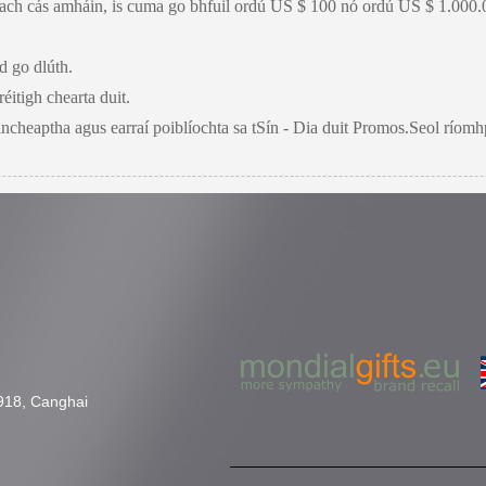
 gach cás amháin, is cuma go bhfuil ordú US $ 100 nó ordú US $ 1.000.00
d go dlúth.
réitigh chearta duit.
ncheaptha agus earraí poiblíochta sa tSín - Dia duit Promos.Seol ríom
918, Canghai