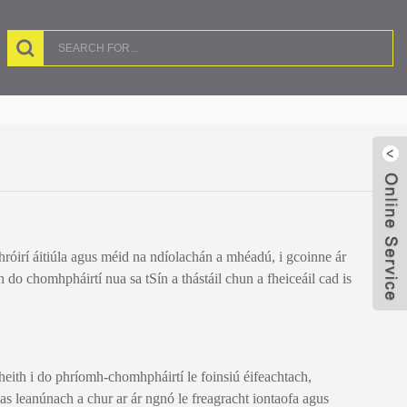
hróirí áitiúla agus méid na ndíolachán a mhéadú, i gcoinne ár
do chomhpháirtí nua sa tSín a thástáil chun a fheiceáil cad is
bheith i do phríomh-chomhpháirtí le foinsiú éifeachtach,
has leanúnach a chur ar ár ngnó le freagracht iontaofa agus