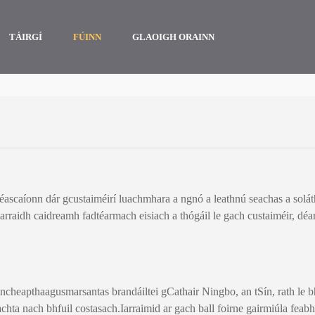
TÁIRGÍ
FÚINN
GLAOIGH ORAINN
a éascaíonn dár gcustaiméirí luachmhara a ngnó a leathnú seachas a solát
raidh caidreamh fadtéarmach eisiach a thógáil le gach custaiméir, déan 
aincheaptha
agus
marsantas brandáilte
i gCathair Ningbo, an tSín, rath le 
eachta nach bhfuil costasach.Iarraimid ar gach ball foirne gairmiúla feab