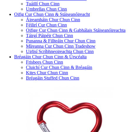
Tuáillí Chun Cinn
Umbrellas Chun Cinn
Oifig Cur Chun Cinn & Stáiseanóireacht
Áireamháin Chur Chun Cinn
Féilirí Cur Chun Cinn
Oifige Cur Chun Cinn & Gabhálais Stáiseanóireachta
Táirgí Páipéir Chun Cinn
Punanna & Fillteáin Chur Chun Cinn
Míreanna Cur Chun Cinn Tradeshow
Uirlisí Scríbhneoireachta Chun Cinn
Bréagáin Chur Chun Cinn & Úrscéalta
Frisbees Chun Cinn
Cluichí Cur Chun Cinn & Bréagáin
Kites Chur Chun Cinn
Bréagáin Stuffed Chun Cinn