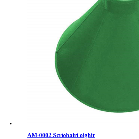
AM-0002 Scríobairí oighir