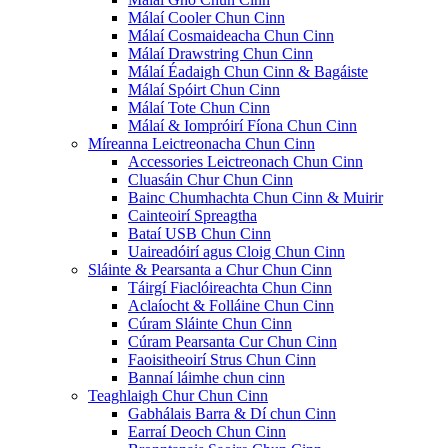
Málaí Cooler Chun Cinn
Málaí Cosmaideacha Chun Cinn
Málaí Drawstring Chun Cinn
Málaí Éadaigh Chun Cinn & Bagáiste
Málaí Spóirt Chun Cinn
Málaí Tote Chun Cinn
Málaí & Iompróirí Fíona Chun Cinn
Míreanna Leictreonacha Chun Cinn
Accessories Leictreonach Chun Cinn
Cluasáin Chur Chun Cinn
Bainc Chumhachta Chun Cinn & Muirir
Cainteoirí Spreagtha
Bataí USB Chun Cinn
Uaireadóirí agus Cloig Chun Cinn
Sláinte & Pearsanta a Chur Chun Cinn
Táirgí Fiaclóireachta Chun Cinn
Aclaíocht & Folláine Chun Cinn
Cúram Sláinte Chun Cinn
Cúram Pearsanta Cur Chun Cinn
Faoisitheoirí Strus Chun Cinn
Bannaí láimhe chun cinn
Teaghlaigh Chur Chun Cinn
Gabhálais Barra & Dí chun Cinn
Earraí Deoch Chun Cinn