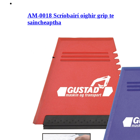
AM-0018 Scríobairí oighir grip te
saincheaptha