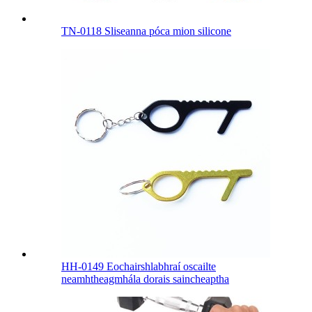
TN-0118 Sliseanna póca mion silicone
HH-0149 Eochairshlabhraí oscailte
neamhtheagmhála dorais saincheaptha