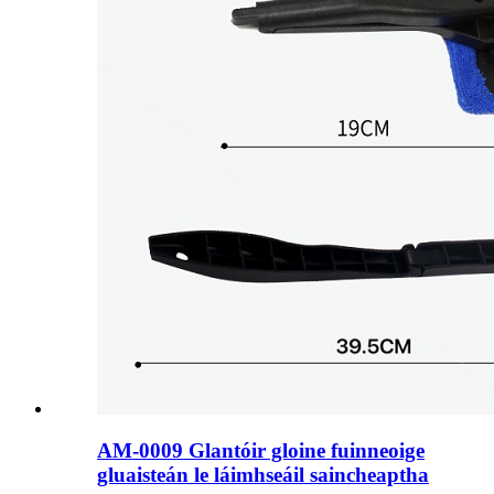
AM-0009 Glantóir gloine fuinneoige
gluaisteán le láimhseáil saincheaptha