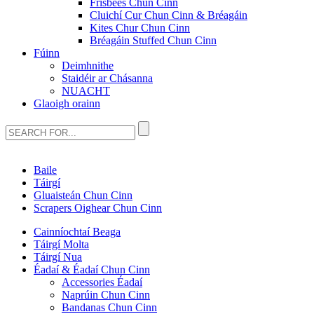
Frisbees Chun Cinn
Cluichí Cur Chun Cinn & Bréagáin
Kites Chur Chun Cinn
Bréagáin Stuffed Chun Cinn
Fúinn
Deimhnithe
Staidéir ar Chásanna
NUACHT
Glaoigh orainn
Baile
Táirgí
Gluaisteán Chun Cinn
Scrapers Oighear Chun Cinn
Cainníochtaí Beaga
Táirgí Molta
Táirgí Nua
Éadaí & Éadaí Chun Cinn
Accessories Éadaí
Naprúin Chun Cinn
Bandanas Chun Cinn