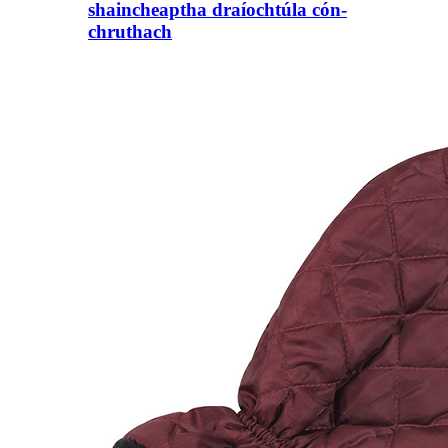
shaincheaptha draíochtúla cón-
chruthach