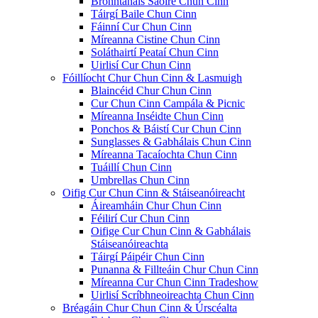
Bronntanais Saoire Chun Cinn
Táirgí Baile Chun Cinn
Fáinní Cur Chun Cinn
Míreanna Cistine Chun Cinn
Soláthairtí Peataí Chun Cinn
Uirlisí Cur Chun Cinn
Fóillíocht Chur Chun Cinn & Lasmuigh
Blaincéid Chur Chun Cinn
Cur Chun Cinn Campála & Picnic
Míreanna Inséidte Chun Cinn
Ponchos & Báistí Cur Chun Cinn
Sunglasses & Gabhálais Chun Cinn
Míreanna Tacaíochta Chun Cinn
Tuáillí Chun Cinn
Umbrellas Chun Cinn
Oifig Cur Chun Cinn & Stáiseanóireacht
Áireamháin Chur Chun Cinn
Féilirí Cur Chun Cinn
Oifige Cur Chun Cinn & Gabhálais
Stáiseanóireachta
Táirgí Páipéir Chun Cinn
Punanna & Fillteáin Chur Chun Cinn
Míreanna Cur Chun Cinn Tradeshow
Uirlisí Scríbhneoireachta Chun Cinn
Bréagáin Chur Chun Cinn & Úrscéalta