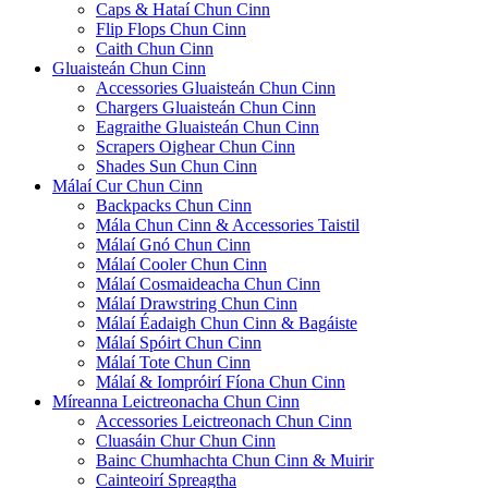
Caps & Hataí Chun Cinn
Flip Flops Chun Cinn
Caith Chun Cinn
Gluaisteán Chun Cinn
Accessories Gluaisteán Chun Cinn
Chargers Gluaisteán Chun Cinn
Eagraithe Gluaisteán Chun Cinn
Scrapers Oighear Chun Cinn
Shades Sun Chun Cinn
Málaí Cur Chun Cinn
Backpacks Chun Cinn
Mála Chun Cinn & Accessories Taistil
Málaí Gnó Chun Cinn
Málaí Cooler Chun Cinn
Málaí Cosmaideacha Chun Cinn
Málaí Drawstring Chun Cinn
Málaí Éadaigh Chun Cinn & Bagáiste
Málaí Spóirt Chun Cinn
Málaí Tote Chun Cinn
Málaí & Iompróirí Fíona Chun Cinn
Míreanna Leictreonacha Chun Cinn
Accessories Leictreonach Chun Cinn
Cluasáin Chur Chun Cinn
Bainc Chumhachta Chun Cinn & Muirir
Cainteoirí Spreagtha