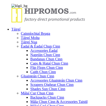
Táirgí
Cainníochtaí Beaga
Táirgí Molta
Táirgí Nua
Éadaí & Éadaí Chun Cinn
Accessories Éadaí
Naprúin Chun Cinn
Bandanas Chun Cinn
Caps & Hataí Chun Cinn
Flip Flops Chun Cinn
Caith Chun Cinn
Gluaisteán Chun Cinn
Accessories Gluaisteán Chun Cinn
Scrapers Oighear Chun Cinn
Shades Sun Chun Cinn
Málaí Cur Chun Cinn
Backpacks Chun Cinn
Mála Chun Cinn & Accessories Taistil
Málaí Gnó Chun Cinn