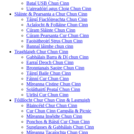
Bataí USB Chun Cinn
Uaireadóirí agus Cloig Chun Cinn
Sláinte & Pearsanta a Chur Chun Cinn
Táirgí Fiaclóireachta Chun Cinn
Aclaíocht & Folláine Chun Cinn
Cúram Sláinte Chun Cinn
Cúram Pearsanta Cur Chun Cinn
Faoisitheoirí Strus Chun Cinn
Bannaí láimhe chun cinn
Teaghlaigh Chur Chun Cinn
Gabhálais Barra & Dí chun Cinn
Earraí Deoch Chun Cinn
Bronntanais Saoire Chun Cinn
Táirgí Baile Chun Cinn
Fáinní Cur Chun Cinn
Míreanna Cistine Chun Cinn
Soláthairtí Peataí Chun Cinn
Uirlisí Cur Chun Cinn
Fóillíocht Chur Chun Cinn & Lasmuigh
Blaincéid Chur Chun Cinn
Cur Chun Cinn Campála & Picnic
Míreanna Inséidte Chun Cinn
Ponchos & Báistí Cur Chun Cinn
Sunglasses & Gabhálais Chun Cinn
Míreanna Tacaíochta Chun Cinn