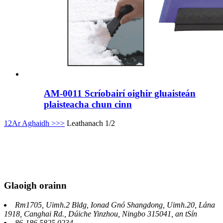
AM-0011 Scríobairí oighir gluaisteán
plaisteacha chun cinn
1
2
Ar Aghaidh >
>>
Leathanach 1/2
Glaoigh orainn
Rm1705, Uimh.2 Bldg, Ionad Gnó Shangdong, Uimh.20, Lána
1918, Canghai Rd., Dúiche Yinzhou, Ningbo 315041, an tSín
86-186 5825 0234