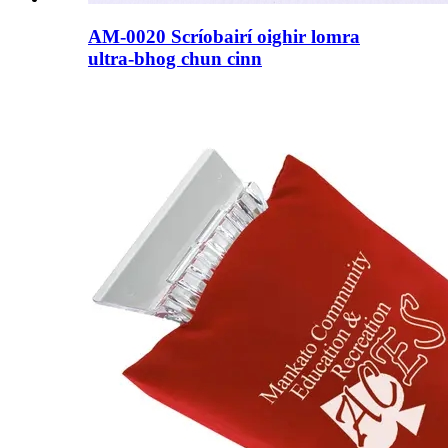
AM-0020 Scríobairí oighir lomra
ultra-bhog chun cinn