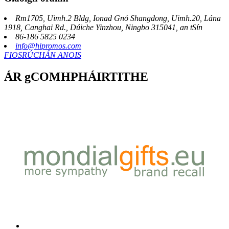
Rm1705, Uimh.2 Bldg, Ionad Gnó Shangdong, Uimh.20, Lána
1918, Canghai Rd., Dúiche Yinzhou, Ningbo 315041, an tSín
86-186 5825 0234
info@hipromos.com
FIOSRÚCHÁN ANOIS
ÁR gCOMHPHÁIRTITHE