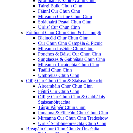
Bronntanais Saoire Chun Cinn
Táirgí Baile Chun Cinn
Fáinní Cur Chun Cinn
Míreanna Cistine Chun Cinn
Soláthairtí Peataí Chun Cinn
Uirlisí Cur Chun Cinn
Fóillíocht Chur Chun Cinn & Lasmuigh
Blaincéid Chur Chun Cinn
Cur Chun Cinn Campála & Picnic
Míreanna Inséidte Chun Cinn
Ponchos & Báistí Cur Chun Cinn
Sunglasses & Gabhálais Chun Cinn
Míreanna Tacaíochta Chun Cinn
Tuáillí Chun Cinn
Umbrellas Chun Cinn
Oifig Cur Chun Cinn & Stáiseanóireacht
Áireamháin Chur Chun Cinn
Féilirí Cur Chun Cinn
Oifige Cur Chun Cinn & Gabhálais
Stáiseanóireachta
Táirgí Páipéir Chun Cinn
Punanna & Fillteáin Chur Chun Cinn
Míreanna Cur Chun Cinn Tradeshow
Uirlisí Scríbhneoireachta Chun Cinn
Bréagáin Chur Chun Cinn & Úrscéalta