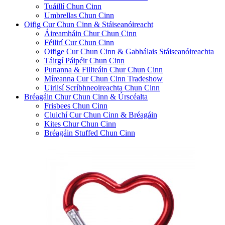
Tuáillí Chun Cinn
Umbrellas Chun Cinn
Oifig Cur Chun Cinn & Stáiseanóireacht
Áireamháin Chur Chun Cinn
Féilirí Cur Chun Cinn
Oifige Cur Chun Cinn & Gabhálais Stáiseanóireachta
Táirgí Páipéir Chun Cinn
Punanna & Fillteáin Chur Chun Cinn
Míreanna Cur Chun Cinn Tradeshow
Uirlisí Scríbhneoireachta Chun Cinn
Bréagáin Chur Chun Cinn & Úrscéalta
Frisbees Chun Cinn
Cluichí Cur Chun Cinn & Bréagáin
Kites Chur Chun Cinn
Bréagáin Stuffed Chun Cinn