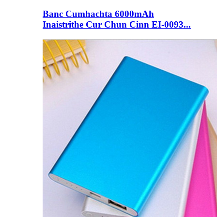
Banc Cumhachta 6000mAh
Inaistrithe Cur Chun Cinn EI-0093...