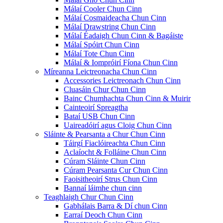
Málaí Cooler Chun Cinn
Málaí Cosmaideacha Chun Cinn
Málaí Drawstring Chun Cinn
Málaí Éadaigh Chun Cinn & Bagáiste
Málaí Spóirt Chun Cinn
Málaí Tote Chun Cinn
Málaí & Iompróirí Fíona Chun Cinn
Míreanna Leictreonacha Chun Cinn
Accessories Leictreonach Chun Cinn
Cluasáin Chur Chun Cinn
Bainc Chumhachta Chun Cinn & Muirir
Cainteoirí Spreagtha
Bataí USB Chun Cinn
Uaireadóirí agus Cloig Chun Cinn
Sláinte & Pearsanta a Chur Chun Cinn
Táirgí Fiaclóireachta Chun Cinn
Aclaíocht & Folláine Chun Cinn
Cúram Sláinte Chun Cinn
Cúram Pearsanta Cur Chun Cinn
Faoisitheoirí Strus Chun Cinn
Bannaí láimhe chun cinn
Teaghlaigh Chur Chun Cinn
Gabhálais Barra & Dí chun Cinn
Earraí Deoch Chun Cinn