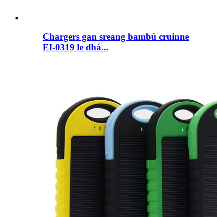
Chargers gan sreang bambú cruinne
EI-0319 le dhá...