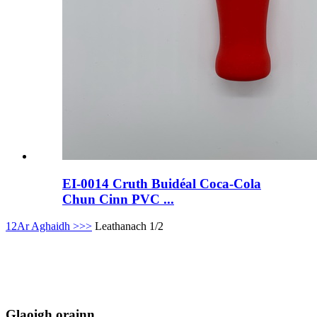
EI-0014 Cruth Buidéal Coca-Cola
Chun Cinn PVC ...
1
2
Ar Aghaidh >
>>
Leathanach 1/2
Glaoigh orainn