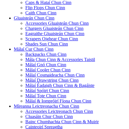
Caps & Hataí Chun Cinn
Flip Flops Chun Cinn
Caith Chun Cinn
Gluaisteán Chun Cinn
Accessories Gluaisteán Chun Cinn
Chargers Gluaisteán Chun Cinn
Eagraithe Gluaisteán Chun Cinn
Scrapers Oighear Chun Cinn
Shades Sun Chun Cinn
Málaí Cur Chun Cinn
Backpacks Chun Cinn
Mála Chun Cinn & Accessories Taistil
Málaí Gnó Chun Cinn
Málaí Cooler Chun Cinn
Málaí Cosmaideacha Chun Cinn
Málaí Drawstring Chun Cinn
Málaí Éadaigh Chun Cinn & Bagáiste
Málaí Spóirt Chun Cinn
Málaí Tote Chun Cinn
Málaí & Iompróirí Fíona Chun Cinn
Míreanna Leictreonacha Chun Cinn
Accessories Leictreonach Chun Cinn
Cluasáin Chur Chun Cinn
Bainc Chumhachta Chun Cinn & Muirir
Cainteoirí Spreagtha