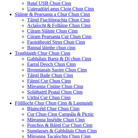
Bataí USB Chun Cinn
Uaireadóirí agus Cloig Chun Cinn
Sláinte & Pearsanta a Chur Chun Cinn
Táirgí Fiaclóireachta Chun Cinn
Aclaíocht & Folláine Chun Cinn
Cúram Sláinte Chun Cinn
Cúram Pearsanta Cur Chun Cinn
Faoisitheoirí Strus Chun Cinn
Bannaí láimhe chun cinn
Teaghlaigh Chur Chun Cinn
Gabhálais Barra & Dí chun Cinn
Earraí Deoch Chun Cinn
Bronntanais Saoire Chun Cinn
Táirgí Baile Chun Cinn
Fáinní Cur Chun Cinn
Míreanna Cistine Chun Cinn
Soláthairtí Peataí Chun Cinn
Uirlisí Cur Chun Cinn
Fóillíocht Chur Chun Cinn & Lasmuigh
Blaincéid Chur Chun Cinn
Cur Chun Cinn Campála & Picnic
Míreanna Inséidte Chun Cinn
Ponchos & Báistí Cur Chun Cinn
Sunglasses & Gabhálais Chun Cinn
Míreanna Tacaíochta Chun Cinn