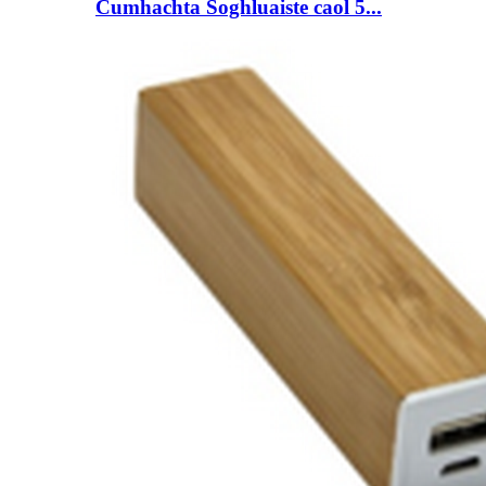
Cumhachta Soghluaiste caol 5...