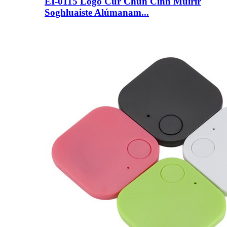
EI-0115 Lógó Cur Chun Cinn Muirir
Soghluaiste Alúmanam...