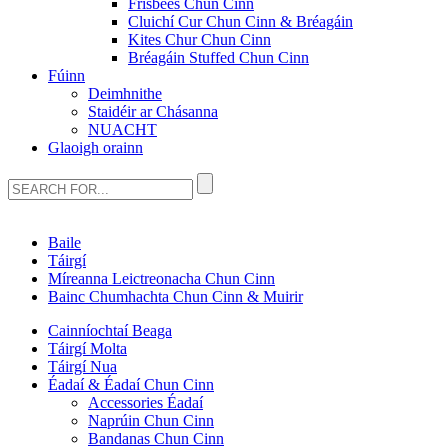
Frisbees Chun Cinn
Cluichí Cur Chun Cinn & Bréagáin
Kites Chur Chun Cinn
Bréagáin Stuffed Chun Cinn
Fúinn
Deimhnithe
Staidéir ar Chásanna
NUACHT
Glaoigh orainn
Baile
Táirgí
Míreanna Leictreonacha Chun Cinn
Bainc Chumhachta Chun Cinn & Muirir
Cainníochtaí Beaga
Táirgí Molta
Táirgí Nua
Éadaí & Éadaí Chun Cinn
Accessories Éadaí
Naprúin Chun Cinn
Bandanas Chun Cinn