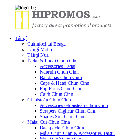
Táirgí
Cainníochtaí Beaga
Táirgí Molta
Táirgí Nua
Éadaí & Éadaí Chun Cinn
Accessories Éadaí
Naprúin Chun Cinn
Bandanas Chun Cinn
Caps & Hataí Chun Cinn
Flip Flops Chun Cinn
Caith Chun Cinn
Gluaisteán Chun Cinn
Accessories Gluaisteán Chun Cinn
Scrapers Oighear Chun Cinn
Shades Sun Chun Cinn
Málaí Cur Chun Cinn
Backpacks Chun Cinn
Mála Chun Cinn & Accessories Taistil
Málaí Gnó Chun Cinn