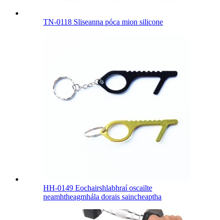
TN-0118 Sliseanna póca mion silicone
HH-0149 Eochairshlabhraí oscailte
neamhtheagmhála dorais saincheaptha