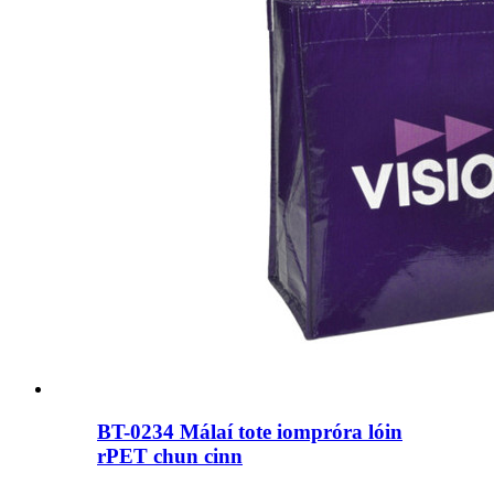
BT-0234 Málaí tote iompróra lóin
rPET chun cinn