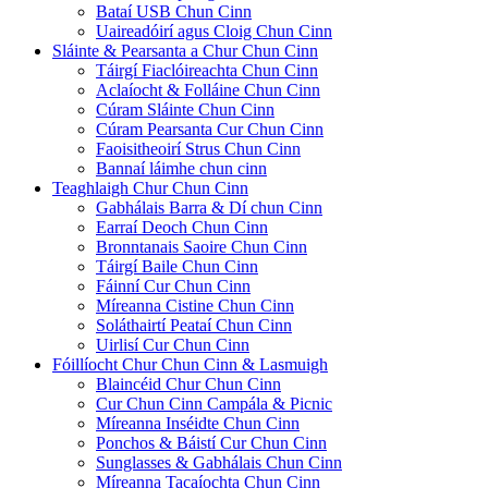
Bataí USB Chun Cinn
Uaireadóirí agus Cloig Chun Cinn
Sláinte & Pearsanta a Chur Chun Cinn
Táirgí Fiaclóireachta Chun Cinn
Aclaíocht & Folláine Chun Cinn
Cúram Sláinte Chun Cinn
Cúram Pearsanta Cur Chun Cinn
Faoisitheoirí Strus Chun Cinn
Bannaí láimhe chun cinn
Teaghlaigh Chur Chun Cinn
Gabhálais Barra & Dí chun Cinn
Earraí Deoch Chun Cinn
Bronntanais Saoire Chun Cinn
Táirgí Baile Chun Cinn
Fáinní Cur Chun Cinn
Míreanna Cistine Chun Cinn
Soláthairtí Peataí Chun Cinn
Uirlisí Cur Chun Cinn
Fóillíocht Chur Chun Cinn & Lasmuigh
Blaincéid Chur Chun Cinn
Cur Chun Cinn Campála & Picnic
Míreanna Inséidte Chun Cinn
Ponchos & Báistí Cur Chun Cinn
Sunglasses & Gabhálais Chun Cinn
Míreanna Tacaíochta Chun Cinn