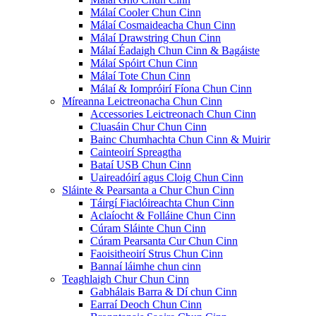
Málaí Cooler Chun Cinn
Málaí Cosmaideacha Chun Cinn
Málaí Drawstring Chun Cinn
Málaí Éadaigh Chun Cinn & Bagáiste
Málaí Spóirt Chun Cinn
Málaí Tote Chun Cinn
Málaí & Iompróirí Fíona Chun Cinn
Míreanna Leictreonacha Chun Cinn
Accessories Leictreonach Chun Cinn
Cluasáin Chur Chun Cinn
Bainc Chumhachta Chun Cinn & Muirir
Cainteoirí Spreagtha
Bataí USB Chun Cinn
Uaireadóirí agus Cloig Chun Cinn
Sláinte & Pearsanta a Chur Chun Cinn
Táirgí Fiaclóireachta Chun Cinn
Aclaíocht & Folláine Chun Cinn
Cúram Sláinte Chun Cinn
Cúram Pearsanta Cur Chun Cinn
Faoisitheoirí Strus Chun Cinn
Bannaí láimhe chun cinn
Teaghlaigh Chur Chun Cinn
Gabhálais Barra & Dí chun Cinn
Earraí Deoch Chun Cinn