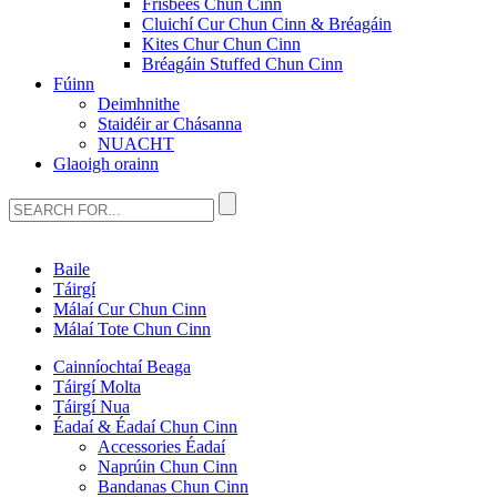
Frisbees Chun Cinn
Cluichí Cur Chun Cinn & Bréagáin
Kites Chur Chun Cinn
Bréagáin Stuffed Chun Cinn
Fúinn
Deimhnithe
Staidéir ar Chásanna
NUACHT
Glaoigh orainn
Baile
Táirgí
Málaí Cur Chun Cinn
Málaí Tote Chun Cinn
Cainníochtaí Beaga
Táirgí Molta
Táirgí Nua
Éadaí & Éadaí Chun Cinn
Accessories Éadaí
Naprúin Chun Cinn
Bandanas Chun Cinn