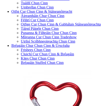
Tuáillí Chun Cinn
Umbrellas Chun Cinn
Oifig Cur Chun Cinn & Stáiseanóireacht
Áireamháin Chur Chun Cinn
Féilirí Cur Chun Cinn
Oifige Cur Chun Cinn & Gabhálais Stáiseanóireachta
Táirgí Páipéir Chun Cinn
Punanna & Fillteáin Chur Chun Cinn
Míreanna Cur Chun Cinn Tradeshow
Uirlisí Scríbhneoireachta Chun Cinn
Bréagáin Chur Chun Cinn & Úrscéalta
Frisbees Chun Cinn
Cluichí Cur Chun Cinn & Bréagáin
Kites Chur Chun Cinn
Bréagáin Stuffed Chun Cinn