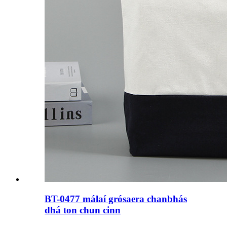
BT-0477 málaí grósaera chanbhás
dhá ton chun cinn