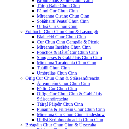
Bronntanais Saoire Chun Cinn
Táirgí Baile Chun Cinn
Fáinní Cur Chun Cinn
Míreanna Cistine Chun Cinn
Soláthairtí Peataí Chun Cinn
Uirlisí Cur Chun Cinn
Fóillíocht Chur Chun Cinn & Lasmuigh
Blaincéid Chur Chun Cinn
Cur Chun Cinn Campála & Picnic
Míreanna Inséidte Chun Cinn
Ponchos & Báistí Cur Chun Cinn
Sunglasses & Gabhálais Chun Cinn
Míreanna Tacaíochta Chun Cinn
Tuáillí Chun Cinn
Umbrellas Chun Cinn
Oifig Cur Chun Cinn & Stáiseanóireacht
Áireamháin Chur Chun Cinn
Féilirí Cur Chun Cinn
Oifige Cur Chun Cinn & Gabhálais
Stáiseanóireachta
Táirgí Páipéir Chun Cinn
Punanna & Fillteáin Chur Chun Cinn
Míreanna Cur Chun Cinn Tradeshow
Uirlisí Scríbhneoireachta Chun Cinn
Bréagáin Chur Chun Cinn & Úrscéalta