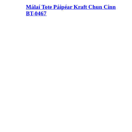
Málaí Tote Páipéar Kraft Chun Cinn
BT-0467