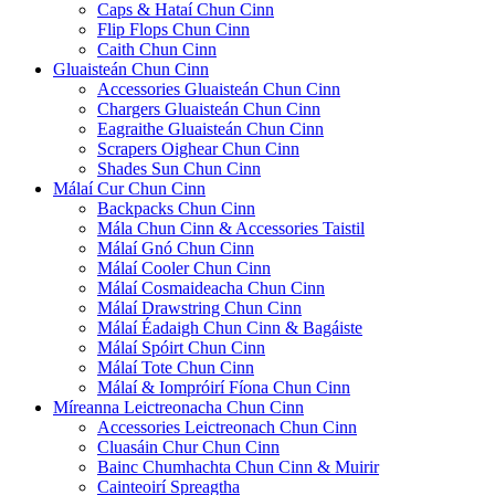
Caps & Hataí Chun Cinn
Flip Flops Chun Cinn
Caith Chun Cinn
Gluaisteán Chun Cinn
Accessories Gluaisteán Chun Cinn
Chargers Gluaisteán Chun Cinn
Eagraithe Gluaisteán Chun Cinn
Scrapers Oighear Chun Cinn
Shades Sun Chun Cinn
Málaí Cur Chun Cinn
Backpacks Chun Cinn
Mála Chun Cinn & Accessories Taistil
Málaí Gnó Chun Cinn
Málaí Cooler Chun Cinn
Málaí Cosmaideacha Chun Cinn
Málaí Drawstring Chun Cinn
Málaí Éadaigh Chun Cinn & Bagáiste
Málaí Spóirt Chun Cinn
Málaí Tote Chun Cinn
Málaí & Iompróirí Fíona Chun Cinn
Míreanna Leictreonacha Chun Cinn
Accessories Leictreonach Chun Cinn
Cluasáin Chur Chun Cinn
Bainc Chumhachta Chun Cinn & Muirir
Cainteoirí Spreagtha