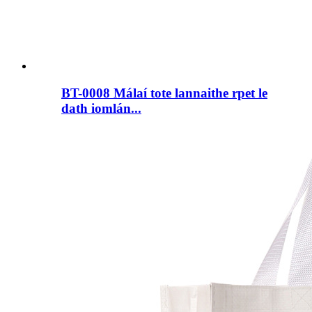
BT-0008 Málaí tote lannaithe rpet le
dath iomlán...