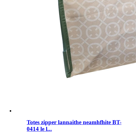
Totes zipper lannaithe neamhfhite BT-
0414 le l...