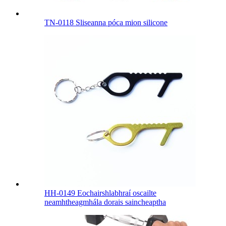
TN-0118 Sliseanna póca mion silicone
HH-0149 Eochairshlabhraí oscailte
neamhtheagmhála dorais saincheaptha