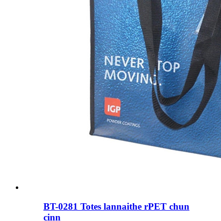
BT-0281 Totes lannaithe rPET chun
cinn