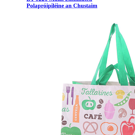
Polapróipiléine an Chustaim