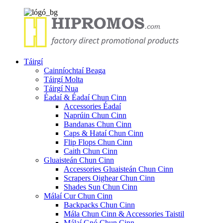
Táirgí
Cainníochtaí Beaga
Táirgí Molta
Táirgí Nua
Éadaí & Éadaí Chun Cinn
Accessories Éadaí
Naprúin Chun Cinn
Bandanas Chun Cinn
Caps & Hataí Chun Cinn
Flip Flops Chun Cinn
Caith Chun Cinn
Gluaisteán Chun Cinn
Accessories Gluaisteán Chun Cinn
Scrapers Oighear Chun Cinn
Shades Sun Chun Cinn
Málaí Cur Chun Cinn
Backpacks Chun Cinn
Mála Chun Cinn & Accessories Taistil
Málaí Gnó Chun Cinn