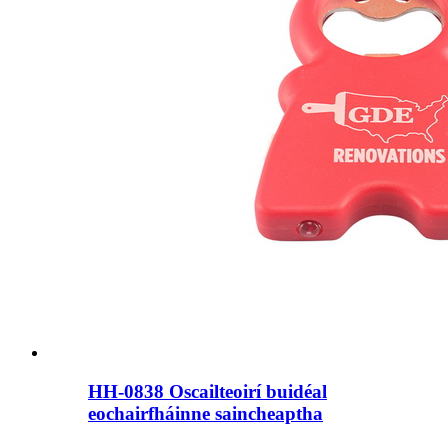
HH-0838 Oscailteoirí buidéal
eochairfháinne saincheaptha