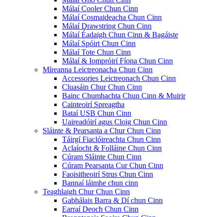
Málaí Cooler Chun Cinn
Málaí Cosmaideacha Chun Cinn
Málaí Drawstring Chun Cinn
Málaí Éadaigh Chun Cinn & Bagáiste
Málaí Spóirt Chun Cinn
Málaí Tote Chun Cinn
Málaí & Iompróirí Fíona Chun Cinn
Míreanna Leictreonacha Chun Cinn
Accessories Leictreonach Chun Cinn
Cluasáin Chur Chun Cinn
Bainc Chumhachta Chun Cinn & Muirir
Cainteoirí Spreagtha
Bataí USB Chun Cinn
Uaireadóirí agus Cloig Chun Cinn
Sláinte & Pearsanta a Chur Chun Cinn
Táirgí Fiaclóireachta Chun Cinn
Aclaíocht & Folláine Chun Cinn
Cúram Sláinte Chun Cinn
Cúram Pearsanta Cur Chun Cinn
Faoisitheoirí Strus Chun Cinn
Bannaí láimhe chun cinn
Teaghlaigh Chur Chun Cinn
Gabhálais Barra & Dí chun Cinn
Earraí Deoch Chun Cinn