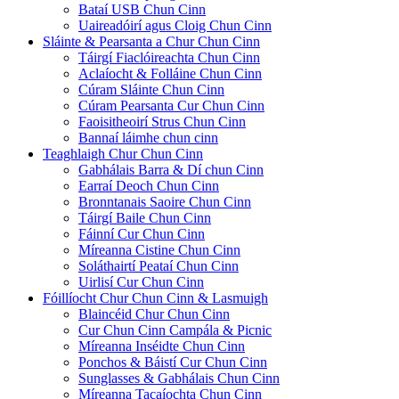
Bataí USB Chun Cinn
Uaireadóirí agus Cloig Chun Cinn
Sláinte & Pearsanta a Chur Chun Cinn
Táirgí Fiaclóireachta Chun Cinn
Aclaíocht & Folláine Chun Cinn
Cúram Sláinte Chun Cinn
Cúram Pearsanta Cur Chun Cinn
Faoisitheoirí Strus Chun Cinn
Bannaí láimhe chun cinn
Teaghlaigh Chur Chun Cinn
Gabhálais Barra & Dí chun Cinn
Earraí Deoch Chun Cinn
Bronntanais Saoire Chun Cinn
Táirgí Baile Chun Cinn
Fáinní Cur Chun Cinn
Míreanna Cistine Chun Cinn
Soláthairtí Peataí Chun Cinn
Uirlisí Cur Chun Cinn
Fóillíocht Chur Chun Cinn & Lasmuigh
Blaincéid Chur Chun Cinn
Cur Chun Cinn Campála & Picnic
Míreanna Inséidte Chun Cinn
Ponchos & Báistí Cur Chun Cinn
Sunglasses & Gabhálais Chun Cinn
Míreanna Tacaíochta Chun Cinn