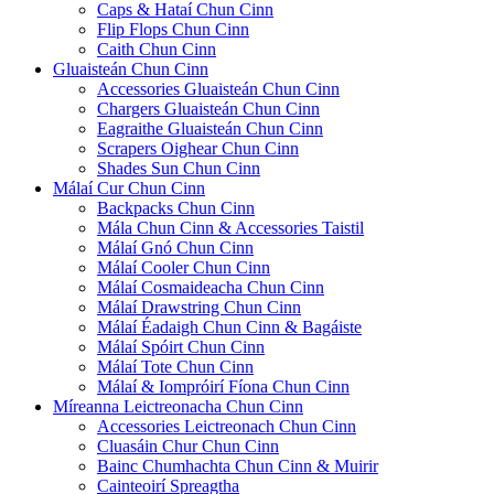
Caps & Hataí Chun Cinn
Flip Flops Chun Cinn
Caith Chun Cinn
Gluaisteán Chun Cinn
Accessories Gluaisteán Chun Cinn
Chargers Gluaisteán Chun Cinn
Eagraithe Gluaisteán Chun Cinn
Scrapers Oighear Chun Cinn
Shades Sun Chun Cinn
Málaí Cur Chun Cinn
Backpacks Chun Cinn
Mála Chun Cinn & Accessories Taistil
Málaí Gnó Chun Cinn
Málaí Cooler Chun Cinn
Málaí Cosmaideacha Chun Cinn
Málaí Drawstring Chun Cinn
Málaí Éadaigh Chun Cinn & Bagáiste
Málaí Spóirt Chun Cinn
Málaí Tote Chun Cinn
Málaí & Iompróirí Fíona Chun Cinn
Míreanna Leictreonacha Chun Cinn
Accessories Leictreonach Chun Cinn
Cluasáin Chur Chun Cinn
Bainc Chumhachta Chun Cinn & Muirir
Cainteoirí Spreagtha