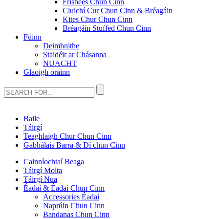
Frisbees Chun Cinn
Cluichí Cur Chun Cinn & Bréagáin
Kites Chur Chun Cinn
Bréagáin Stuffed Chun Cinn
Fúinn
Deimhnithe
Staidéir ar Chásanna
NUACHT
Glaoigh orainn
Baile
Táirgí
Teaghlaigh Chur Chun Cinn
Gabhálais Barra & Dí chun Cinn
Cainníochtaí Beaga
Táirgí Molta
Táirgí Nua
Éadaí & Éadaí Chun Cinn
Accessories Éadaí
Naprúin Chun Cinn
Bandanas Chun Cinn