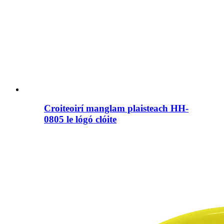
Croiteoirí manglam plaisteach HH-
0805 le lógó clóite