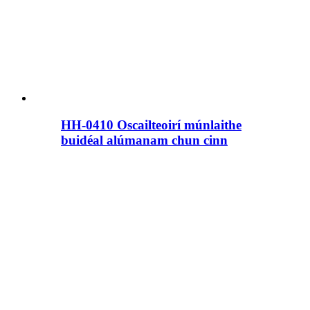
HH-0410 Oscailteoirí múnlaithe
buidéal alúmanam chun cinn