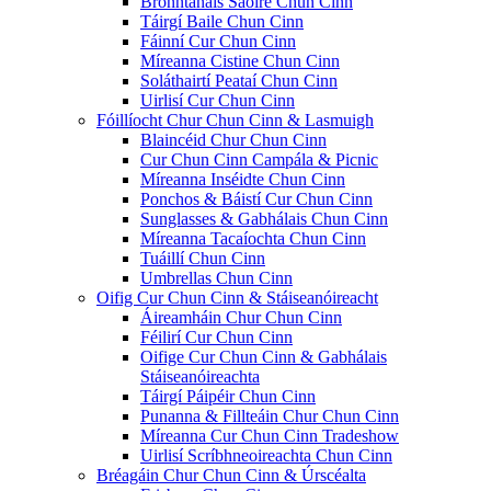
Bronntanais Saoire Chun Cinn
Táirgí Baile Chun Cinn
Fáinní Cur Chun Cinn
Míreanna Cistine Chun Cinn
Soláthairtí Peataí Chun Cinn
Uirlisí Cur Chun Cinn
Fóillíocht Chur Chun Cinn & Lasmuigh
Blaincéid Chur Chun Cinn
Cur Chun Cinn Campála & Picnic
Míreanna Inséidte Chun Cinn
Ponchos & Báistí Cur Chun Cinn
Sunglasses & Gabhálais Chun Cinn
Míreanna Tacaíochta Chun Cinn
Tuáillí Chun Cinn
Umbrellas Chun Cinn
Oifig Cur Chun Cinn & Stáiseanóireacht
Áireamháin Chur Chun Cinn
Féilirí Cur Chun Cinn
Oifige Cur Chun Cinn & Gabhálais
Stáiseanóireachta
Táirgí Páipéir Chun Cinn
Punanna & Fillteáin Chur Chun Cinn
Míreanna Cur Chun Cinn Tradeshow
Uirlisí Scríbhneoireachta Chun Cinn
Bréagáin Chur Chun Cinn & Úrscéalta