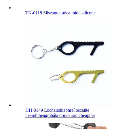
TN-0118 Sliseanna póca mion silicone
HH-0149 Eochairshlabhraí oscailte
neamhtheagmhála dorais saincheaptha