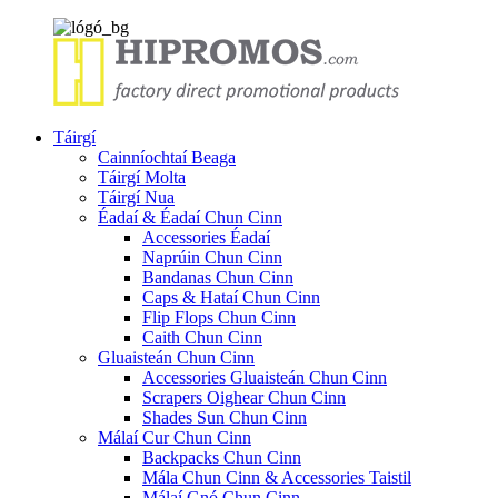
Táirgí
Cainníochtaí Beaga
Táirgí Molta
Táirgí Nua
Éadaí & Éadaí Chun Cinn
Accessories Éadaí
Naprúin Chun Cinn
Bandanas Chun Cinn
Caps & Hataí Chun Cinn
Flip Flops Chun Cinn
Caith Chun Cinn
Gluaisteán Chun Cinn
Accessories Gluaisteán Chun Cinn
Scrapers Oighear Chun Cinn
Shades Sun Chun Cinn
Málaí Cur Chun Cinn
Backpacks Chun Cinn
Mála Chun Cinn & Accessories Taistil
Málaí Gnó Chun Cinn