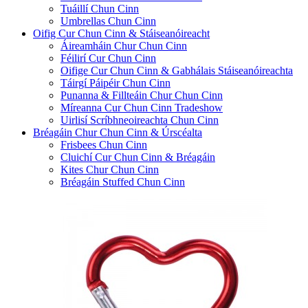
Tuáillí Chun Cinn
Umbrellas Chun Cinn
Oifig Cur Chun Cinn & Stáiseanóireacht
Áireamháin Chur Chun Cinn
Féilirí Cur Chun Cinn
Oifige Cur Chun Cinn & Gabhálais Stáiseanóireachta
Táirgí Páipéir Chun Cinn
Punanna & Fillteáin Chur Chun Cinn
Míreanna Cur Chun Cinn Tradeshow
Uirlisí Scríbhneoireachta Chun Cinn
Bréagáin Chur Chun Cinn & Úrscéalta
Frisbees Chun Cinn
Cluichí Cur Chun Cinn & Bréagáin
Kites Chur Chun Cinn
Bréagáin Stuffed Chun Cinn