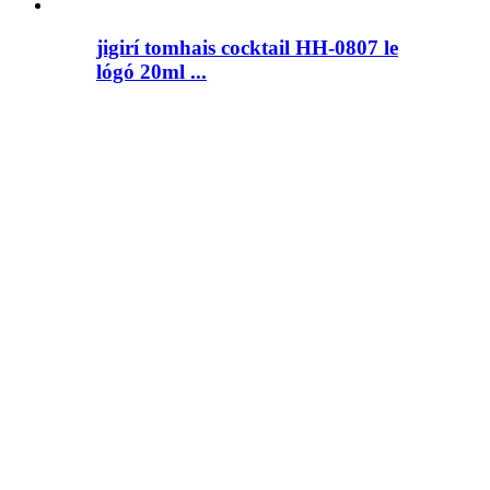
jigirí tomhais cocktail HH-0807 le
lógó 20ml ...