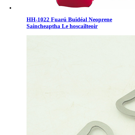
HH-1022 Fuarú Buidéal Neoprene
Saincheaptha Le hoscailteoir