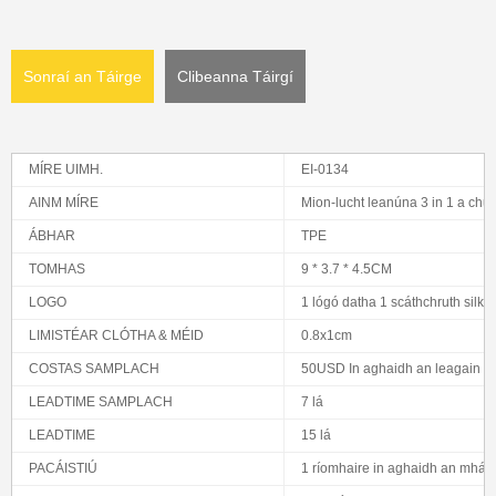
Sonraí an Táirge
Clibeanna Táirgí
MÍRE UIMH.
EI-0134
AINM MÍRE
Mion-lucht leanúna 3 in 1 a chur
ÁBHAR
TPE
TOMHAS
9 * 3.7 * 4.5CM
LOGO
1 lógó datha 1 scáthchruth silk
LIMISTÉAR CLÓTHA & MÉID
0.8x1cm
COSTAS SAMPLACH
50USD In aghaidh an leagain
LEADTIME SAMPLACH
7 lá
LEADTIME
15 lá
PACÁISTIÚ
1 ríomhaire in aghaidh an mhál