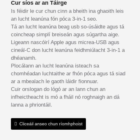
Cur síos ar an Táirge
Is féidir le cur chun cinn a bheith ina ghaoith leis
an lucht leanúna fón póca 3-in-1 seo.
Tá an lucht leanúna beag usb so-úsáidte agus tá
coincheap simplí breiseán agus súgartha aige.
Ligeann nascóirí Apple agus micrea-USB agus
cineál-C don lucht leanúna feidhmiúlacht 3-in-1 a
dhéanamh.
Plocálann an lucht leanúna isteach sa
chomhéadan luchtaithe ar fhón póca agus tá siad
ar a mbealach le gaoth láidir fionnuar.
Cuir orslogan do lógó ar an lann chun an
infheictheacht is mó a fháil nó roghnaigh an dá
lanna a phriontáil.
Cliceáil anseo chun ríomhphoist