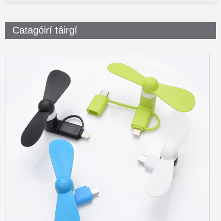
Catagóirí táirgí