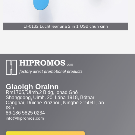
EI-0132 Lucht leanúna 2 in 1 USB chun cinn
Glaoigh Orainn
Rm1705, Uimh.2 Bldg, Ionad Gnó
Shangdong, Uimh. 20, Lána 1918, Bóthar
Canghai, Dúiche Yinzhou, Ningbo 315041, an
tSín
86-186 5825 0234
info@hipromos.com