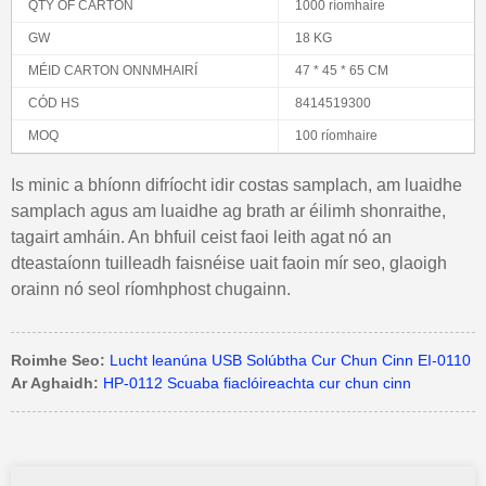
QTY OF CARTON
1000 ríomhaire
GW
18 KG
MÉID CARTON ONNMHAIRÍ
47 * 45 * 65 CM
CÓD HS
8414519300
MOQ
100 ríomhaire
Is minic a bhíonn difríocht idir costas samplach, am luaidhe
samplach agus am luaidhe ag brath ar éilimh shonraithe,
tagairt amháin. An bhfuil ceist faoi leith agat nó an
dteastaíonn tuilleadh faisnéise uait faoin mír seo, glaoigh
orainn nó seol ríomhphost chugainn.
Roimhe Seo:
Lucht leanúna USB Solúbtha Cur Chun Cinn EI-0110
Ar Aghaidh:
HP-0112 Scuaba fiaclóireachta cur chun cinn