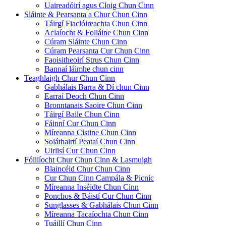
Uaireadóirí agus Cloig Chun Cinn
Sláinte & Pearsanta a Chur Chun Cinn
Táirgí Fiaclóireachta Chun Cinn
Aclaíocht & Folláine Chun Cinn
Cúram Sláinte Chun Cinn
Cúram Pearsanta Cur Chun Cinn
Faoisitheoirí Strus Chun Cinn
Bannaí láimhe chun cinn
Teaghlaigh Chur Chun Cinn
Gabhálais Barra & Dí chun Cinn
Earraí Deoch Chun Cinn
Bronntanais Saoire Chun Cinn
Táirgí Baile Chun Cinn
Fáinní Cur Chun Cinn
Míreanna Cistine Chun Cinn
Soláthairtí Peataí Chun Cinn
Uirlisí Cur Chun Cinn
Fóillíocht Chur Chun Cinn & Lasmuigh
Blaincéid Chur Chun Cinn
Cur Chun Cinn Campála & Picnic
Míreanna Inséidte Chun Cinn
Ponchos & Báistí Cur Chun Cinn
Sunglasses & Gabhálais Chun Cinn
Míreanna Tacaíochta Chun Cinn
Tuáillí Chun Cinn