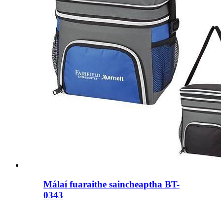
Málaí fuaraithe saincheaptha BT-
0343