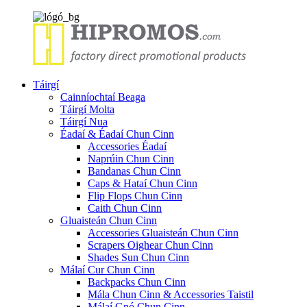
Táirgí
Cainníochtaí Beaga
Táirgí Molta
Táirgí Nua
Éadaí & Éadaí Chun Cinn
Accessories Éadaí
Naprúin Chun Cinn
Bandanas Chun Cinn
Caps & Hataí Chun Cinn
Flip Flops Chun Cinn
Caith Chun Cinn
Gluaisteán Chun Cinn
Accessories Gluaisteán Chun Cinn
Scrapers Oighear Chun Cinn
Shades Sun Chun Cinn
Málaí Cur Chun Cinn
Backpacks Chun Cinn
Mála Chun Cinn & Accessories Taistil
Málaí Gnó Chun Cinn