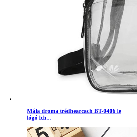
Mála droma trédhearcach BT-0406 le
lógó lch...