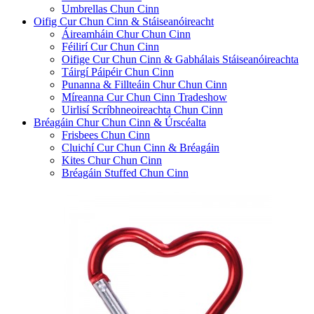
Umbrellas Chun Cinn
Oifig Cur Chun Cinn & Stáiseanóireacht
Áireamháin Chur Chun Cinn
Féilirí Cur Chun Cinn
Oifige Cur Chun Cinn & Gabhálais Stáiseanóireachta
Táirgí Páipéir Chun Cinn
Punanna & Fillteáin Chur Chun Cinn
Míreanna Cur Chun Cinn Tradeshow
Uirlisí Scríbhneoireachta Chun Cinn
Bréagáin Chur Chun Cinn & Úrscéalta
Frisbees Chun Cinn
Cluichí Cur Chun Cinn & Bréagáin
Kites Chur Chun Cinn
Bréagáin Stuffed Chun Cinn