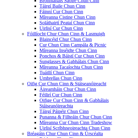
Bronntanais Saoire Chun Cinn
Táirgí Baile Chun Cinn
Fáinní Cur Chun Cinn
Míreanna Cistine Chun Cinn
Soláthairtí Peataí Chun Cinn
Uirlisí Cur Chun Cinn
Fóillíocht Chur Chun Cinn & Lasmuigh
Blaincéid Chur Chun Cinn
Cur Chun Cinn Campála & Picnic
Míreanna Inséidte Chun Cinn
Ponchos & Báistí Cur Chun Cinn
Sunglasses & Gabhálais Chun Cinn
Míreanna Tacaíochta Chun Cinn
Tuáillí Chun Cinn
Umbrellas Chun Cinn
Oifig Cur Chun Cinn & Stáiseanóireacht
Áireamháin Chur Chun Cinn
Féilirí Cur Chun Cinn
Oifige Cur Chun Cinn & Gabhálais
Stáiseanóireachta
Táirgí Páipéir Chun Cinn
Punanna & Fillteáin Chur Chun Cinn
Míreanna Cur Chun Cinn Tradeshow
Uirlisí Scríbhneoireachta Chun Cinn
Bréagáin Chur Chun Cinn & Úrscéalta