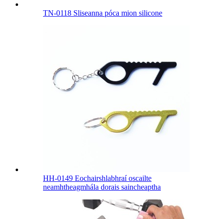
TN-0118 Sliseanna póca mion silicone
HH-0149 Eochairshlabhraí oscailte
neamhtheagmhála dorais saincheaptha