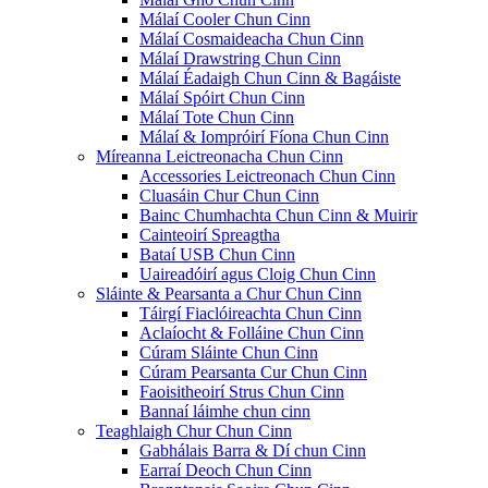
Málaí Cooler Chun Cinn
Málaí Cosmaideacha Chun Cinn
Málaí Drawstring Chun Cinn
Málaí Éadaigh Chun Cinn & Bagáiste
Málaí Spóirt Chun Cinn
Málaí Tote Chun Cinn
Málaí & Iompróirí Fíona Chun Cinn
Míreanna Leictreonacha Chun Cinn
Accessories Leictreonach Chun Cinn
Cluasáin Chur Chun Cinn
Bainc Chumhachta Chun Cinn & Muirir
Cainteoirí Spreagtha
Bataí USB Chun Cinn
Uaireadóirí agus Cloig Chun Cinn
Sláinte & Pearsanta a Chur Chun Cinn
Táirgí Fiaclóireachta Chun Cinn
Aclaíocht & Folláine Chun Cinn
Cúram Sláinte Chun Cinn
Cúram Pearsanta Cur Chun Cinn
Faoisitheoirí Strus Chun Cinn
Bannaí láimhe chun cinn
Teaghlaigh Chur Chun Cinn
Gabhálais Barra & Dí chun Cinn
Earraí Deoch Chun Cinn