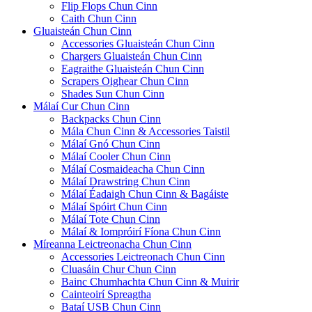
Flip Flops Chun Cinn
Caith Chun Cinn
Gluaisteán Chun Cinn
Accessories Gluaisteán Chun Cinn
Chargers Gluaisteán Chun Cinn
Eagraithe Gluaisteán Chun Cinn
Scrapers Oighear Chun Cinn
Shades Sun Chun Cinn
Málaí Cur Chun Cinn
Backpacks Chun Cinn
Mála Chun Cinn & Accessories Taistil
Málaí Gnó Chun Cinn
Málaí Cooler Chun Cinn
Málaí Cosmaideacha Chun Cinn
Málaí Drawstring Chun Cinn
Málaí Éadaigh Chun Cinn & Bagáiste
Málaí Spóirt Chun Cinn
Málaí Tote Chun Cinn
Málaí & Iompróirí Fíona Chun Cinn
Míreanna Leictreonacha Chun Cinn
Accessories Leictreonach Chun Cinn
Cluasáin Chur Chun Cinn
Bainc Chumhachta Chun Cinn & Muirir
Cainteoirí Spreagtha
Bataí USB Chun Cinn