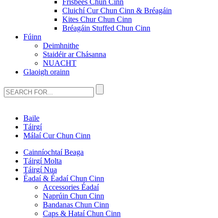
Frisbees Chun Cinn
Cluichí Cur Chun Cinn & Bréagáin
Kites Chur Chun Cinn
Bréagáin Stuffed Chun Cinn
Fúinn
Deimhnithe
Staidéir ar Chásanna
NUACHT
Glaoigh orainn
Baile
Táirgí
Málaí Cur Chun Cinn
Cainníochtaí Beaga
Táirgí Molta
Táirgí Nua
Éadaí & Éadaí Chun Cinn
Accessories Éadaí
Naprúin Chun Cinn
Bandanas Chun Cinn
Caps & Hataí Chun Cinn