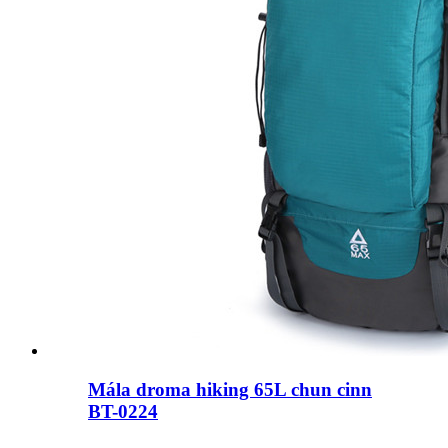
Mála droma hiking 65L chun cinn
BT-0224