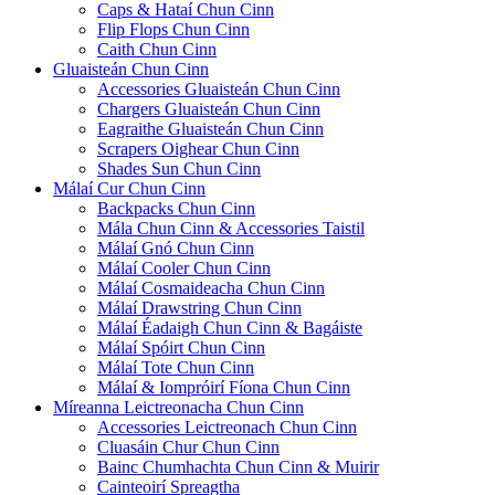
Caps & Hataí Chun Cinn
Flip Flops Chun Cinn
Caith Chun Cinn
Gluaisteán Chun Cinn
Accessories Gluaisteán Chun Cinn
Chargers Gluaisteán Chun Cinn
Eagraithe Gluaisteán Chun Cinn
Scrapers Oighear Chun Cinn
Shades Sun Chun Cinn
Málaí Cur Chun Cinn
Backpacks Chun Cinn
Mála Chun Cinn & Accessories Taistil
Málaí Gnó Chun Cinn
Málaí Cooler Chun Cinn
Málaí Cosmaideacha Chun Cinn
Málaí Drawstring Chun Cinn
Málaí Éadaigh Chun Cinn & Bagáiste
Málaí Spóirt Chun Cinn
Málaí Tote Chun Cinn
Málaí & Iompróirí Fíona Chun Cinn
Míreanna Leictreonacha Chun Cinn
Accessories Leictreonach Chun Cinn
Cluasáin Chur Chun Cinn
Bainc Chumhachta Chun Cinn & Muirir
Cainteoirí Spreagtha