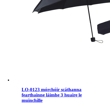
LO-0123 mórchóir scáthanna
fearthainne láimhe 3 huaire le
muinchille