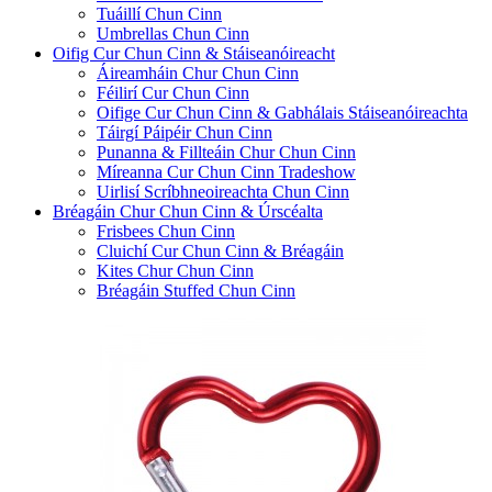
Tuáillí Chun Cinn
Umbrellas Chun Cinn
Oifig Cur Chun Cinn & Stáiseanóireacht
Áireamháin Chur Chun Cinn
Féilirí Cur Chun Cinn
Oifige Cur Chun Cinn & Gabhálais Stáiseanóireachta
Táirgí Páipéir Chun Cinn
Punanna & Fillteáin Chur Chun Cinn
Míreanna Cur Chun Cinn Tradeshow
Uirlisí Scríbhneoireachta Chun Cinn
Bréagáin Chur Chun Cinn & Úrscéalta
Frisbees Chun Cinn
Cluichí Cur Chun Cinn & Bréagáin
Kites Chur Chun Cinn
Bréagáin Stuffed Chun Cinn