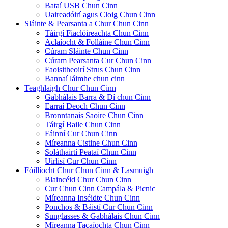
Bataí USB Chun Cinn
Uaireadóirí agus Cloig Chun Cinn
Sláinte & Pearsanta a Chur Chun Cinn
Táirgí Fiaclóireachta Chun Cinn
Aclaíocht & Folláine Chun Cinn
Cúram Sláinte Chun Cinn
Cúram Pearsanta Cur Chun Cinn
Faoisitheoirí Strus Chun Cinn
Bannaí láimhe chun cinn
Teaghlaigh Chur Chun Cinn
Gabhálais Barra & Dí chun Cinn
Earraí Deoch Chun Cinn
Bronntanais Saoire Chun Cinn
Táirgí Baile Chun Cinn
Fáinní Cur Chun Cinn
Míreanna Cistine Chun Cinn
Soláthairtí Peataí Chun Cinn
Uirlisí Cur Chun Cinn
Fóillíocht Chur Chun Cinn & Lasmuigh
Blaincéid Chur Chun Cinn
Cur Chun Cinn Campála & Picnic
Míreanna Inséidte Chun Cinn
Ponchos & Báistí Cur Chun Cinn
Sunglasses & Gabhálais Chun Cinn
Míreanna Tacaíochta Chun Cinn