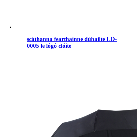
scáthanna fearthainne dúbailte LO-
0005 le lógó clóite