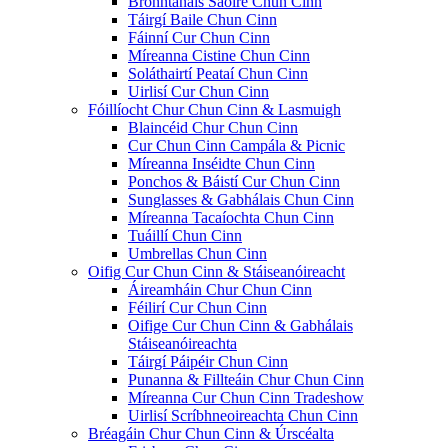
Bronntanais Saoire Chun Cinn
Táirgí Baile Chun Cinn
Fáinní Cur Chun Cinn
Míreanna Cistine Chun Cinn
Soláthairtí Peataí Chun Cinn
Uirlisí Cur Chun Cinn
Fóillíocht Chur Chun Cinn & Lasmuigh
Blaincéid Chur Chun Cinn
Cur Chun Cinn Campála & Picnic
Míreanna Inséidte Chun Cinn
Ponchos & Báistí Cur Chun Cinn
Sunglasses & Gabhálais Chun Cinn
Míreanna Tacaíochta Chun Cinn
Tuáillí Chun Cinn
Umbrellas Chun Cinn
Oifig Cur Chun Cinn & Stáiseanóireacht
Áireamháin Chur Chun Cinn
Féilirí Cur Chun Cinn
Oifige Cur Chun Cinn & Gabhálais
Stáiseanóireachta
Táirgí Páipéir Chun Cinn
Punanna & Fillteáin Chur Chun Cinn
Míreanna Cur Chun Cinn Tradeshow
Uirlisí Scríbhneoireachta Chun Cinn
Bréagáin Chur Chun Cinn & Úrscéalta