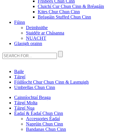
Frisbees Chun Cinn
Cluichí Cur Chun Cinn & Bréagáin
Kites Chur Chun Cinn
Bréagáin Stuffed Chun Cinn
Fúinn
Deimhnithe
Staidéir ar Chásanna
NUACHT
Glaoigh orainn
Baile
Táirgí
Fóillíocht Chur Chun Cinn & Lasmuigh
Umbrellas Chun Cinn
Cainníochtaí Beaga
Táirgí Molta
Táirgí Nua
Éadaí & Éadaí Chun Cinn
Accessories Éadaí
Naprúin Chun Cinn
Bandanas Chun Cinn