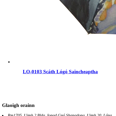
LO-0103 Scáth Lógó Saincheaptha
Glaoigh orainn
Rm1705, Uimh.2 Bldg, Ionad Gnó Shangdong, Uimh.20, Lána