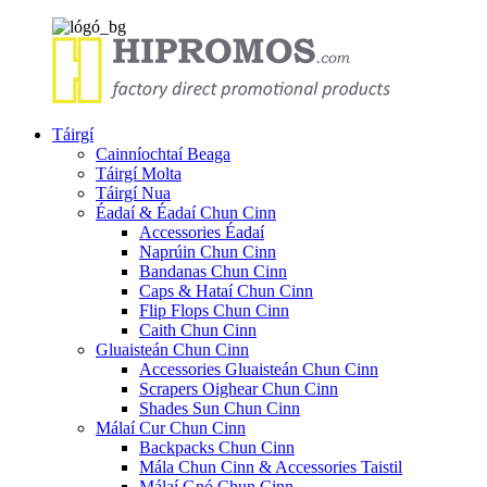
Táirgí
Cainníochtaí Beaga
Táirgí Molta
Táirgí Nua
Éadaí & Éadaí Chun Cinn
Accessories Éadaí
Naprúin Chun Cinn
Bandanas Chun Cinn
Caps & Hataí Chun Cinn
Flip Flops Chun Cinn
Caith Chun Cinn
Gluaisteán Chun Cinn
Accessories Gluaisteán Chun Cinn
Scrapers Oighear Chun Cinn
Shades Sun Chun Cinn
Málaí Cur Chun Cinn
Backpacks Chun Cinn
Mála Chun Cinn & Accessories Taistil
Málaí Gnó Chun Cinn