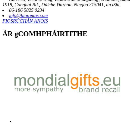
1918, Canghai Rd., Dúiche Yinzhou, Ningbo 315041, an tSín
86-186 5825 0234
info@hipromos.com
FIOSRÚCHÁN ANOIS
ÁR gCOMHPHÁIRTITHE