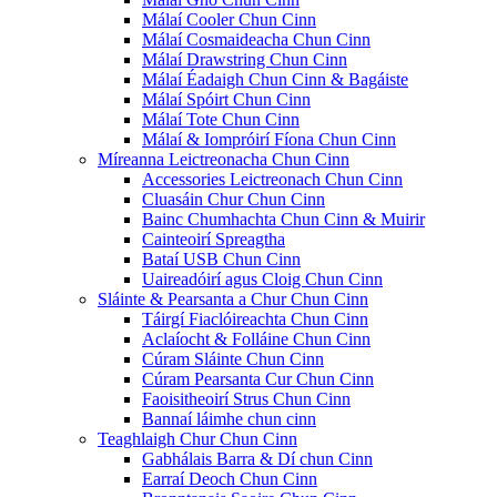
Málaí Cooler Chun Cinn
Málaí Cosmaideacha Chun Cinn
Málaí Drawstring Chun Cinn
Málaí Éadaigh Chun Cinn & Bagáiste
Málaí Spóirt Chun Cinn
Málaí Tote Chun Cinn
Málaí & Iompróirí Fíona Chun Cinn
Míreanna Leictreonacha Chun Cinn
Accessories Leictreonach Chun Cinn
Cluasáin Chur Chun Cinn
Bainc Chumhachta Chun Cinn & Muirir
Cainteoirí Spreagtha
Bataí USB Chun Cinn
Uaireadóirí agus Cloig Chun Cinn
Sláinte & Pearsanta a Chur Chun Cinn
Táirgí Fiaclóireachta Chun Cinn
Aclaíocht & Folláine Chun Cinn
Cúram Sláinte Chun Cinn
Cúram Pearsanta Cur Chun Cinn
Faoisitheoirí Strus Chun Cinn
Bannaí láimhe chun cinn
Teaghlaigh Chur Chun Cinn
Gabhálais Barra & Dí chun Cinn
Earraí Deoch Chun Cinn