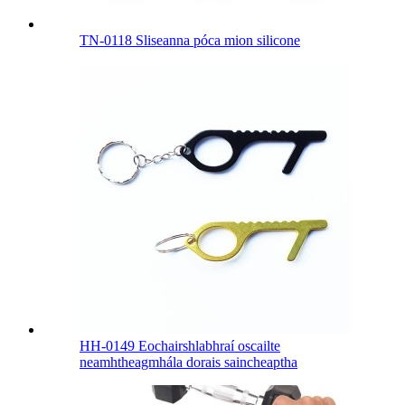
TN-0118 Sliseanna póca mion silicone
HH-0149 Eochairshlabhraí oscailte
neamhtheagmhála dorais saincheaptha