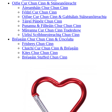
Oifig Cur Chun Cinn & Stáiseanóireacht
Áireamháin Chur Chun Cinn
Féilirí Cur Chun Cinn
Oifige Cur Chun Cinn & Gabhálais Stáiseanóireachta
Táirgí Páipéir Chun Cinn
Punanna & Fillteáin Chur Chun Cinn
Míreanna Cur Chun Cinn Tradeshow
Uirlisí Scríbhneoireachta Chun Cinn
Bréagáin Chur Chun Cinn & Úrscéalta
Frisbees Chun Cinn
Cluichí Cur Chun Cinn & Bréagáin
Kites Chur Chun Cinn
Bréagáin Stuffed Chun Cinn