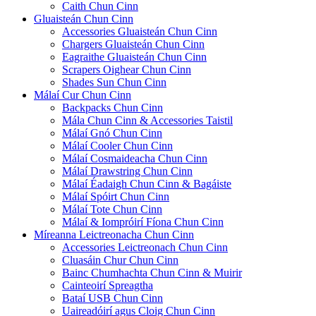
Caith Chun Cinn
Gluaisteán Chun Cinn
Accessories Gluaisteán Chun Cinn
Chargers Gluaisteán Chun Cinn
Eagraithe Gluaisteán Chun Cinn
Scrapers Oighear Chun Cinn
Shades Sun Chun Cinn
Málaí Cur Chun Cinn
Backpacks Chun Cinn
Mála Chun Cinn & Accessories Taistil
Málaí Gnó Chun Cinn
Málaí Cooler Chun Cinn
Málaí Cosmaideacha Chun Cinn
Málaí Drawstring Chun Cinn
Málaí Éadaigh Chun Cinn & Bagáiste
Málaí Spóirt Chun Cinn
Málaí Tote Chun Cinn
Málaí & Iompróirí Fíona Chun Cinn
Míreanna Leictreonacha Chun Cinn
Accessories Leictreonach Chun Cinn
Cluasáin Chur Chun Cinn
Bainc Chumhachta Chun Cinn & Muirir
Cainteoirí Spreagtha
Bataí USB Chun Cinn
Uaireadóirí agus Cloig Chun Cinn