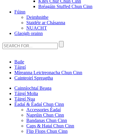
Kites Chur Chun Cinn
Bréagáin Stuffed Chun Cinn
Fúinn
Deimhnithe
Staidéir ar Chásanna
NUACHT
Glaoigh orainn
Baile
Táirgí
Míreanna Leictreonacha Chun Cinn
Cainteoirí Spreagtha
Cainníochtaí Beaga
Táirgí Molta
Táirgí Nua
Éadaí & Éadaí Chun Cinn
Accessories Éadaí
Naprúin Chun Cinn
Bandanas Chun Cinn
Caps & Hataí Chun Cinn
Flip Flops Chun Cinn