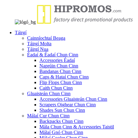
Táirgí
Cainníochtaí Beaga
Táirgí Molta
Táirgí Nua
Éadaí & Éadaí Chun Cinn
Accessories Éadaí
Naprúin Chun Cinn
Bandanas Chun Cinn
Caps & Hataí Chun Cinn
Flip Flops Chun Cinn
Caith Chun Cinn
Gluaisteán Chun Cinn
Accessories Gluaisteán Chun Cinn
Scrapers Oighear Chun Cinn
Shades Sun Chun Cinn
Málaí Cur Chun Cinn
Backpacks Chun Cinn
Mála Chun Cinn & Accessories Taistil
Málaí Gnó Chun Cinn
Málaí Cooler Chun Cinn