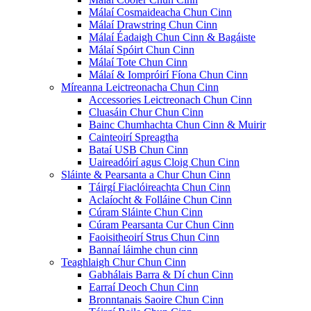
Málaí Cosmaideacha Chun Cinn
Málaí Drawstring Chun Cinn
Málaí Éadaigh Chun Cinn & Bagáiste
Málaí Spóirt Chun Cinn
Málaí Tote Chun Cinn
Málaí & Iompróirí Fíona Chun Cinn
Míreanna Leictreonacha Chun Cinn
Accessories Leictreonach Chun Cinn
Cluasáin Chur Chun Cinn
Bainc Chumhachta Chun Cinn & Muirir
Cainteoirí Spreagtha
Bataí USB Chun Cinn
Uaireadóirí agus Cloig Chun Cinn
Sláinte & Pearsanta a Chur Chun Cinn
Táirgí Fiaclóireachta Chun Cinn
Aclaíocht & Folláine Chun Cinn
Cúram Sláinte Chun Cinn
Cúram Pearsanta Cur Chun Cinn
Faoisitheoirí Strus Chun Cinn
Bannaí láimhe chun cinn
Teaghlaigh Chur Chun Cinn
Gabhálais Barra & Dí chun Cinn
Earraí Deoch Chun Cinn
Bronntanais Saoire Chun Cinn