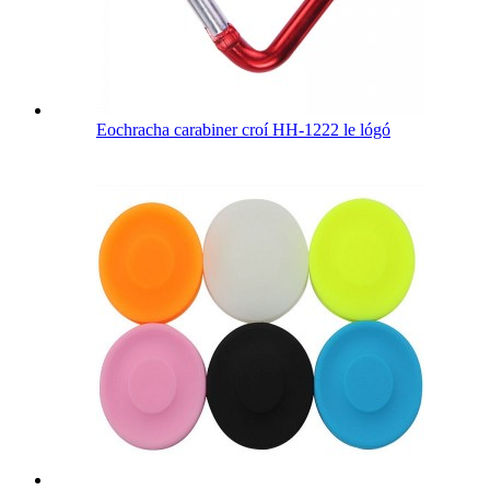
Eochracha carabiner croí HH-1222 le lógó