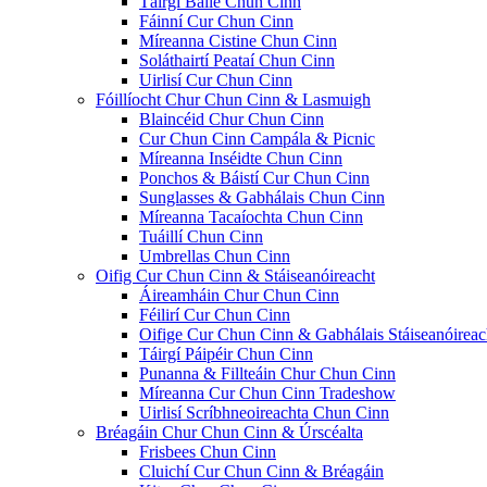
Táirgí Baile Chun Cinn
Fáinní Cur Chun Cinn
Míreanna Cistine Chun Cinn
Soláthairtí Peataí Chun Cinn
Uirlisí Cur Chun Cinn
Fóillíocht Chur Chun Cinn & Lasmuigh
Blaincéid Chur Chun Cinn
Cur Chun Cinn Campála & Picnic
Míreanna Inséidte Chun Cinn
Ponchos & Báistí Cur Chun Cinn
Sunglasses & Gabhálais Chun Cinn
Míreanna Tacaíochta Chun Cinn
Tuáillí Chun Cinn
Umbrellas Chun Cinn
Oifig Cur Chun Cinn & Stáiseanóireacht
Áireamháin Chur Chun Cinn
Féilirí Cur Chun Cinn
Oifige Cur Chun Cinn & Gabhálais Stáiseanóireac
Táirgí Páipéir Chun Cinn
Punanna & Fillteáin Chur Chun Cinn
Míreanna Cur Chun Cinn Tradeshow
Uirlisí Scríbhneoireachta Chun Cinn
Bréagáin Chur Chun Cinn & Úrscéalta
Frisbees Chun Cinn
Cluichí Cur Chun Cinn & Bréagáin