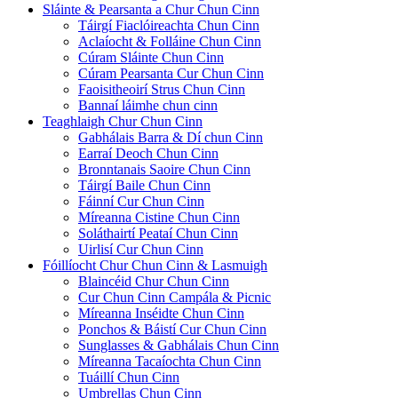
Sláinte & Pearsanta a Chur Chun Cinn
Táirgí Fiaclóireachta Chun Cinn
Aclaíocht & Folláine Chun Cinn
Cúram Sláinte Chun Cinn
Cúram Pearsanta Cur Chun Cinn
Faoisitheoirí Strus Chun Cinn
Bannaí láimhe chun cinn
Teaghlaigh Chur Chun Cinn
Gabhálais Barra & Dí chun Cinn
Earraí Deoch Chun Cinn
Bronntanais Saoire Chun Cinn
Táirgí Baile Chun Cinn
Fáinní Cur Chun Cinn
Míreanna Cistine Chun Cinn
Soláthairtí Peataí Chun Cinn
Uirlisí Cur Chun Cinn
Fóillíocht Chur Chun Cinn & Lasmuigh
Blaincéid Chur Chun Cinn
Cur Chun Cinn Campála & Picnic
Míreanna Inséidte Chun Cinn
Ponchos & Báistí Cur Chun Cinn
Sunglasses & Gabhálais Chun Cinn
Míreanna Tacaíochta Chun Cinn
Tuáillí Chun Cinn
Umbrellas Chun Cinn