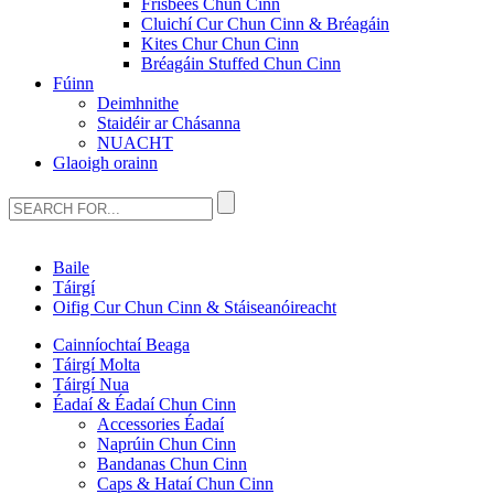
Frisbees Chun Cinn
Cluichí Cur Chun Cinn & Bréagáin
Kites Chur Chun Cinn
Bréagáin Stuffed Chun Cinn
Fúinn
Deimhnithe
Staidéir ar Chásanna
NUACHT
Glaoigh orainn
Baile
Táirgí
Oifig Cur Chun Cinn & Stáiseanóireacht
Cainníochtaí Beaga
Táirgí Molta
Táirgí Nua
Éadaí & Éadaí Chun Cinn
Accessories Éadaí
Naprúin Chun Cinn
Bandanas Chun Cinn
Caps & Hataí Chun Cinn