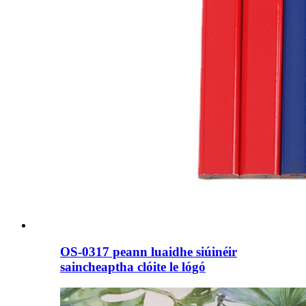
OS-0317 peann luaidhe siúinéir
saincheaptha clóite le lógó