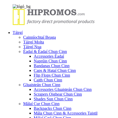
Táirgí
Cainníochtaí Beaga
Táirgí Molta
Táirgí Nua
Éadaí & Éadaí Chun Cinn
Accessories Éadaí
Naprúin Chun Cinn
Bandanas Chun Cinn
Caps & Hataí Chun Cinn
Flip Flops Chun Cinn
Caith Chun Cinn
Gluaisteán Chun Cinn
Accessories Gluaisteán Chun Cinn
Scrapers Oighear Chun Cinn
Shades Sun Chun Cinn
Málaí Cur Chun Cinn
Backpacks Chun Cinn
Mála Chun Cinn & Accessories Taistil
Málaí Gnó Chun Cinn