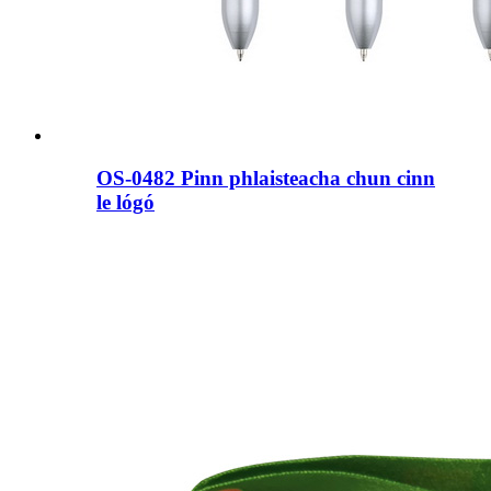
OS-0482 Pinn phlaisteacha chun cinn
le lógó