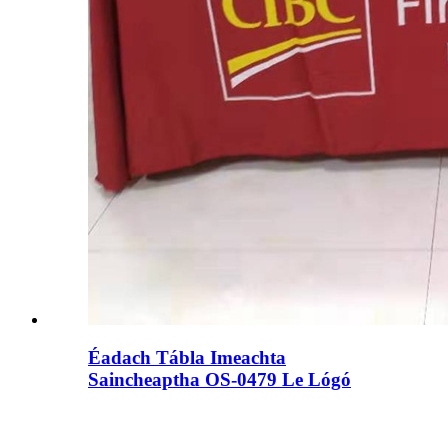
Éadach Tábla Imeachta
Saincheaptha OS-0479 Le Lógó