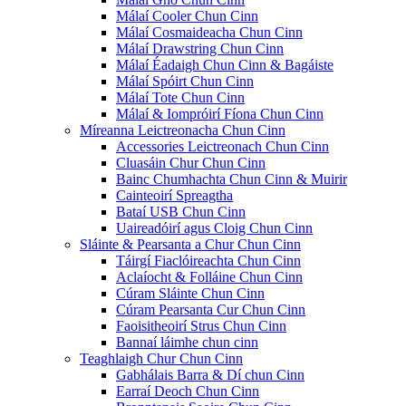
Málaí Cooler Chun Cinn
Málaí Cosmaideacha Chun Cinn
Málaí Drawstring Chun Cinn
Málaí Éadaigh Chun Cinn & Bagáiste
Málaí Spóirt Chun Cinn
Málaí Tote Chun Cinn
Málaí & Iompróirí Fíona Chun Cinn
Míreanna Leictreonacha Chun Cinn
Accessories Leictreonach Chun Cinn
Cluasáin Chur Chun Cinn
Bainc Chumhachta Chun Cinn & Muirir
Cainteoirí Spreagtha
Bataí USB Chun Cinn
Uaireadóirí agus Cloig Chun Cinn
Sláinte & Pearsanta a Chur Chun Cinn
Táirgí Fiaclóireachta Chun Cinn
Aclaíocht & Folláine Chun Cinn
Cúram Sláinte Chun Cinn
Cúram Pearsanta Cur Chun Cinn
Faoisitheoirí Strus Chun Cinn
Bannaí láimhe chun cinn
Teaghlaigh Chur Chun Cinn
Gabhálais Barra & Dí chun Cinn
Earraí Deoch Chun Cinn