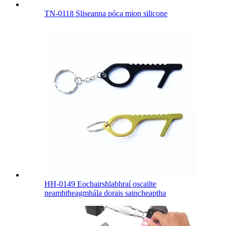
TN-0118 Sliseanna póca mion silicone
HH-0149 Eochairshlabhraí oscailte
neamhtheagmhála dorais saincheaptha