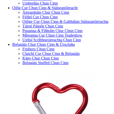
Umbrellas Chun Cinn
Oifig Cur Chun Cinn & Stáiseanóireacht
Áireamháin Chur Chun Cinn
Féilirí Cur Chun Cinn
Oifige Cur Chun Cinn & Gabhálais Stáiseanóireachta
Táirgí Páipéir Chun Cinn
Punanna & Fillteáin Chur Chun Cinn
Míreanna Cur Chun Cinn Tradeshow
Uirlisí Scríbhneoireachta Chun Cinn
Bréagáin Chur Chun Cinn & Úrscéalta
Frisbees Chun Cinn
Cluichí Cur Chun Cinn & Bréagáin
Kites Chur Chun Cinn
Bréagáin Stuffed Chun Cinn