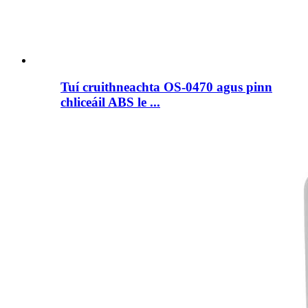
Tuí cruithneachta OS-0470 agus pinn
chliceáil ABS le ...