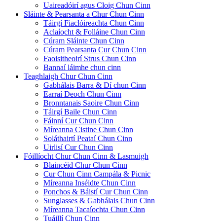
Uaireadóirí agus Cloig Chun Cinn
Sláinte & Pearsanta a Chur Chun Cinn
Táirgí Fiaclóireachta Chun Cinn
Aclaíocht & Folláine Chun Cinn
Cúram Sláinte Chun Cinn
Cúram Pearsanta Cur Chun Cinn
Faoisitheoirí Strus Chun Cinn
Bannaí láimhe chun cinn
Teaghlaigh Chur Chun Cinn
Gabhálais Barra & Dí chun Cinn
Earraí Deoch Chun Cinn
Bronntanais Saoire Chun Cinn
Táirgí Baile Chun Cinn
Fáinní Cur Chun Cinn
Míreanna Cistine Chun Cinn
Soláthairtí Peataí Chun Cinn
Uirlisí Cur Chun Cinn
Fóillíocht Chur Chun Cinn & Lasmuigh
Blaincéid Chur Chun Cinn
Cur Chun Cinn Campála & Picnic
Míreanna Inséidte Chun Cinn
Ponchos & Báistí Cur Chun Cinn
Sunglasses & Gabhálais Chun Cinn
Míreanna Tacaíochta Chun Cinn
Tuáillí Chun Cinn