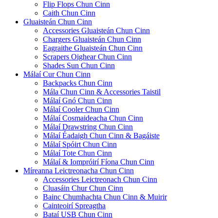
Flip Flops Chun Cinn
Caith Chun Cinn
Gluaisteán Chun Cinn
Accessories Gluaisteán Chun Cinn
Chargers Gluaisteán Chun Cinn
Eagraithe Gluaisteán Chun Cinn
Scrapers Oighear Chun Cinn
Shades Sun Chun Cinn
Málaí Cur Chun Cinn
Backpacks Chun Cinn
Mála Chun Cinn & Accessories Taistil
Málaí Gnó Chun Cinn
Málaí Cooler Chun Cinn
Málaí Cosmaideacha Chun Cinn
Málaí Drawstring Chun Cinn
Málaí Éadaigh Chun Cinn & Bagáiste
Málaí Spóirt Chun Cinn
Málaí Tote Chun Cinn
Málaí & Iompróirí Fíona Chun Cinn
Míreanna Leictreonacha Chun Cinn
Accessories Leictreonach Chun Cinn
Cluasáin Chur Chun Cinn
Bainc Chumhachta Chun Cinn & Muirir
Cainteoirí Spreagtha
Bataí USB Chun Cinn