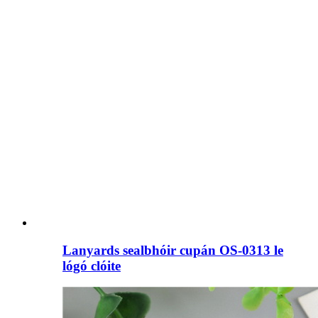
Lanyards sealbhóir cupán OS-0313 le
lógó clóite