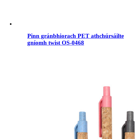
Pinn gránbhiorach PET athchúrsáilte
gníomh twist OS-0468