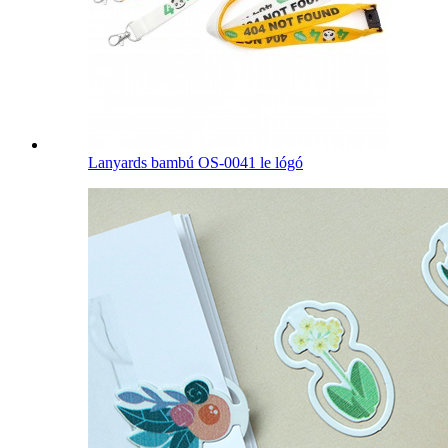
Lanyards bambú OS-0041 le lógó