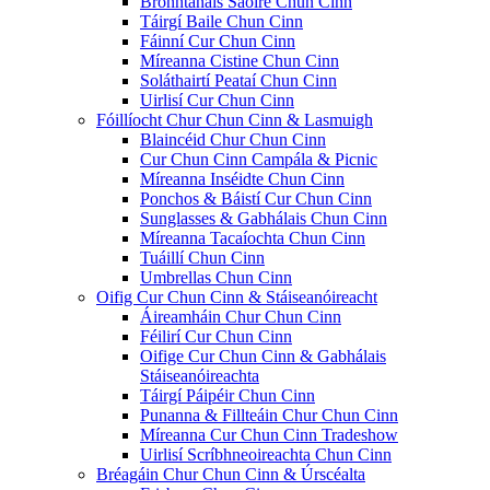
Bronntanais Saoire Chun Cinn
Táirgí Baile Chun Cinn
Fáinní Cur Chun Cinn
Míreanna Cistine Chun Cinn
Soláthairtí Peataí Chun Cinn
Uirlisí Cur Chun Cinn
Fóillíocht Chur Chun Cinn & Lasmuigh
Blaincéid Chur Chun Cinn
Cur Chun Cinn Campála & Picnic
Míreanna Inséidte Chun Cinn
Ponchos & Báistí Cur Chun Cinn
Sunglasses & Gabhálais Chun Cinn
Míreanna Tacaíochta Chun Cinn
Tuáillí Chun Cinn
Umbrellas Chun Cinn
Oifig Cur Chun Cinn & Stáiseanóireacht
Áireamháin Chur Chun Cinn
Féilirí Cur Chun Cinn
Oifige Cur Chun Cinn & Gabhálais
Stáiseanóireachta
Táirgí Páipéir Chun Cinn
Punanna & Fillteáin Chur Chun Cinn
Míreanna Cur Chun Cinn Tradeshow
Uirlisí Scríbhneoireachta Chun Cinn
Bréagáin Chur Chun Cinn & Úrscéalta