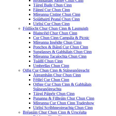
Bronntanais Saoire Chun Cinn
Táirgí Baile Chun Cinn
Fáinní Cur Chun Cinn
Míreanna Cistine Chun Cinn
Soláthairtí Peataí Chun Cinn
Uirlisí Cur Chun Cinn
Fóillíocht Chur Chun Cinn & Lasmuigh
Blaincéid Chur Chun Cinn
Cur Chun Cinn Campála & Picnic
Míreanna Inséidte Chun Cinn
Ponchos & Báistí Cur Chun Cinn
Sunglasses & Gabhálais Chun Cinn
Míreanna Tacaíochta Chun Cinn
Tuáillí Chun Cinn
Umbrellas Chun Cinn
Oifig Cur Chun Cinn & Stáiseanóireacht
Áireamháin Chur Chun Cinn
Féilirí Cur Chun Cinn
Oifige Cur Chun Cinn & Gabhálais
Stáiseanóireachta
Táirgí Páipéir Chun Cinn
Punanna & Fillteáin Chur Chun Cinn
Míreanna Cur Chun Cinn Tradeshow
Uirlisí Scríbhneoireachta Chun Cinn
Bréagáin Chur Chun Cinn & Úrscéalta