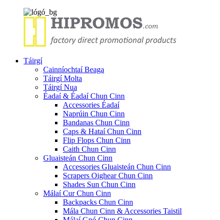
Táirgí
Cainníochtaí Beaga
Táirgí Molta
Táirgí Nua
Éadaí & Éadaí Chun Cinn
Accessories Éadaí
Naprúin Chun Cinn
Bandanas Chun Cinn
Caps & Hataí Chun Cinn
Flip Flops Chun Cinn
Caith Chun Cinn
Gluaisteán Chun Cinn
Accessories Gluaisteán Chun Cinn
Scrapers Oighear Chun Cinn
Shades Sun Chun Cinn
Málaí Cur Chun Cinn
Backpacks Chun Cinn
Mála Chun Cinn & Accessories Taistil
Málaí Gnó Chun Cinn