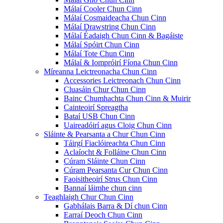
Málaí Cooler Chun Cinn
Málaí Cosmaideacha Chun Cinn
Málaí Drawstring Chun Cinn
Málaí Éadaigh Chun Cinn & Bagáiste
Málaí Spóirt Chun Cinn
Málaí Tote Chun Cinn
Málaí & Iompróirí Fíona Chun Cinn
Míreanna Leictreonacha Chun Cinn
Accessories Leictreonach Chun Cinn
Cluasáin Chur Chun Cinn
Bainc Chumhachta Chun Cinn & Muirir
Cainteoirí Spreagtha
Bataí USB Chun Cinn
Uaireadóirí agus Cloig Chun Cinn
Sláinte & Pearsanta a Chur Chun Cinn
Táirgí Fiaclóireachta Chun Cinn
Aclaíocht & Folláine Chun Cinn
Cúram Sláinte Chun Cinn
Cúram Pearsanta Cur Chun Cinn
Faoisitheoirí Strus Chun Cinn
Bannaí láimhe chun cinn
Teaghlaigh Chur Chun Cinn
Gabhálais Barra & Dí chun Cinn
Earraí Deoch Chun Cinn