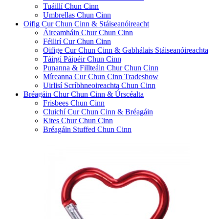
Tuáillí Chun Cinn
Umbrellas Chun Cinn
Oifig Cur Chun Cinn & Stáiseanóireacht
Áireamháin Chur Chun Cinn
Féilirí Cur Chun Cinn
Oifige Cur Chun Cinn & Gabhálais Stáiseanóireachta
Táirgí Páipéir Chun Cinn
Punanna & Fillteáin Chur Chun Cinn
Míreanna Cur Chun Cinn Tradeshow
Uirlisí Scríbhneoireachta Chun Cinn
Bréagáin Chur Chun Cinn & Úrscéalta
Frisbees Chun Cinn
Cluichí Cur Chun Cinn & Bréagáin
Kites Chur Chun Cinn
Bréagáin Stuffed Chun Cinn