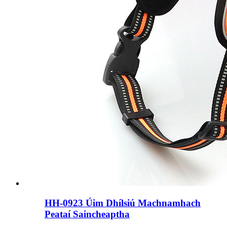
HH-0923 Úim Dhílsiú Machnamhach
Peataí Saincheaptha