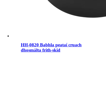
HH-0820 Babhla peataí cruach
dhosmálta frith-skid