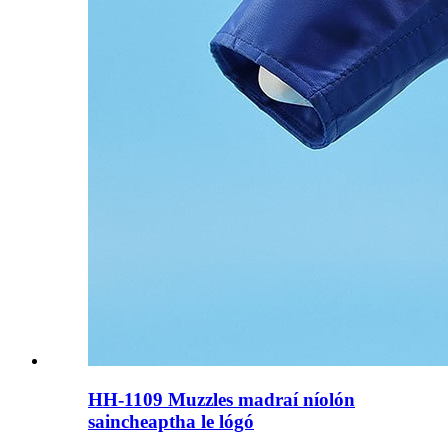
HH-1109 Muzzles madraí níolón
saincheaptha le lógó