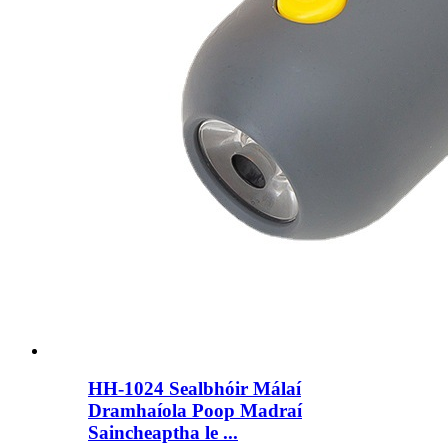
HH-1024 Sealbhóir Málaí
Dramhaíola Poop Madraí
Saincheaptha le ...