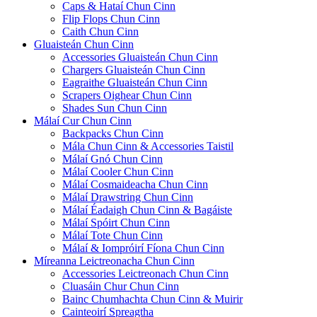
Caps & Hataí Chun Cinn
Flip Flops Chun Cinn
Caith Chun Cinn
Gluaisteán Chun Cinn
Accessories Gluaisteán Chun Cinn
Chargers Gluaisteán Chun Cinn
Eagraithe Gluaisteán Chun Cinn
Scrapers Oighear Chun Cinn
Shades Sun Chun Cinn
Málaí Cur Chun Cinn
Backpacks Chun Cinn
Mála Chun Cinn & Accessories Taistil
Málaí Gnó Chun Cinn
Málaí Cooler Chun Cinn
Málaí Cosmaideacha Chun Cinn
Málaí Drawstring Chun Cinn
Málaí Éadaigh Chun Cinn & Bagáiste
Málaí Spóirt Chun Cinn
Málaí Tote Chun Cinn
Málaí & Iompróirí Fíona Chun Cinn
Míreanna Leictreonacha Chun Cinn
Accessories Leictreonach Chun Cinn
Cluasáin Chur Chun Cinn
Bainc Chumhachta Chun Cinn & Muirir
Cainteoirí Spreagtha