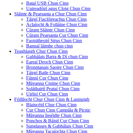
Bataí USB Chun Cinn
Uaireadóirí agus Cloig Chun Cinn
Sláinte & Pearsanta a Chur Chun Cinn
Táirgí Fiaclóireachta Chun Cinn
Aclaíocht & Folláine Chun Cinn
Cúram Sláinte Chun Cinn
Cúram Pearsanta Cur Chun Cinn
Faoisitheoirí Strus Chun Cinn
Bannaí láimhe chun cinn
Teaghlaigh Chur Chun Cinn
Gabhálais Barra & Dí chun Cinn
Earraí Deoch Chun Cinn
Bronntanais Saoire Chun Cinn
Táirgí Baile Chun Cinn
Fáinní Cur Chun Cinn
Míreanna Cistine Chun Cinn
Soláthairtí Peataí Chun Cinn
Uirlisí Cur Chun Cinn
Fóillíocht Chur Chun Cinn & Lasmuigh
Blaincéid Chur Chun Cinn
Cur Chun Cinn Campála & Picnic
Míreanna Inséidte Chun Cinn
Ponchos & Báistí Cur Chun Cinn
Sunglasses & Gabhálais Chun Cinn
Míreanna Tacaíochta Chun Cinn