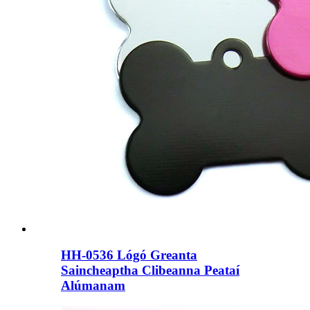
HH-0536 Lógó Greanta
Saincheaptha Clibeanna Peataí
Alúmanam