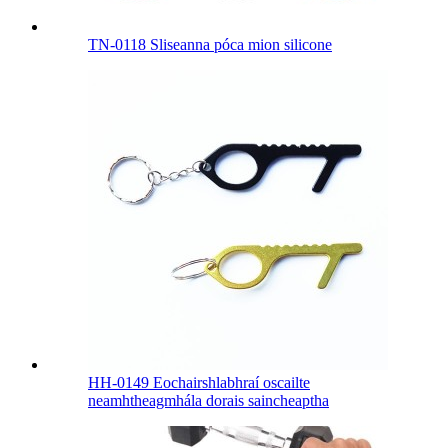
TN-0118 Sliseanna póca mion silicone
HH-0149 Eochairshlabhraí oscailte
neamhtheagmhála dorais saincheaptha