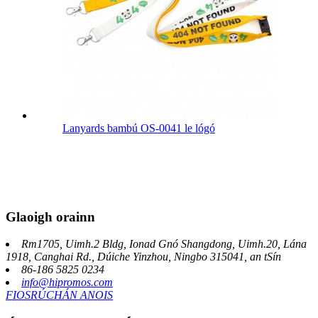
Lanyards bambú OS-0041 le lógó
Glaoigh orainn
Rm1705, Uimh.2 Bldg, Ionad Gnó Shangdong, Uimh.20, Lána
1918, Canghai Rd., Dúiche Yinzhou, Ningbo 315041, an tSín
86-186 5825 0234
info@hipromos.com
FIOSRÚCHÁN ANOIS