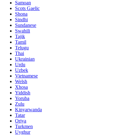
Samoan
Scots Gaelic
Shona
Sindhi
Sundanese
Swahili
Tajik
Tamil
Telugu
Thai
Ukrainian
Urdu
Uzbek
Vietnamese
Welsh
Xhosa
Yiddish
Yoruba
Zulu
Kinyarwanda
Tatar
Oriya
Turkmen
Uyghur