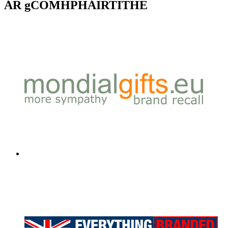
ÁR gCOMHPHÁIRTITHE