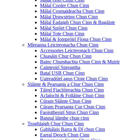
Málaí Cooler Chun Cinn
Málaí Cosmaideacha Chun Cinn
Málaí Drawstring Chun Cinn
Málaí Éadaigh Chun Cinn & Bagáiste
Málaí Spóirt Chun Cinn
Málaí Tote Chun Cinn
Málaí & Iompróirí Fíona Chun Cinn
Míreanna Leictreonacha Chun Cinn
Accessories Leictreonach Chun Cinn
Cluasáin Chur Chun Cinn
Bainc Chumhachta Chun Cinn & Muirir
Cainteoirí Spreagtha
Bataí USB Chun Cinn
Uaireadóirí agus Cloig Chun Cinn
Sláinte & Pearsanta a Chur Chun Cinn
Táirgí Fiaclóireachta Chun Cinn
Aclaíocht & Folláine Chun Cinn
Cúram Sláinte Chun Cinn
Cúram Pearsanta Cur Chun Cinn
Faoisitheoirí Strus Chun Cinn
Bannaí láimhe chun cinn
Teaghlaigh Chur Chun Cinn
Gabhálais Barra & Dí chun Cinn
Earraí Deoch Chun Cinn