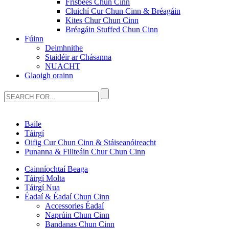
Frisbees Chun Cinn
Cluichí Cur Chun Cinn & Bréagáin
Kites Chur Chun Cinn
Bréagáin Stuffed Chun Cinn
Fúinn
Deimhnithe
Staidéir ar Chásanna
NUACHT
Glaoigh orainn
Baile
Táirgí
Oifig Cur Chun Cinn & Stáiseanóireacht
Punanna & Fillteáin Chur Chun Cinn
Cainníochtaí Beaga
Táirgí Molta
Táirgí Nua
Éadaí & Éadaí Chun Cinn
Accessories Éadaí
Naprúin Chun Cinn
Bandanas Chun Cinn