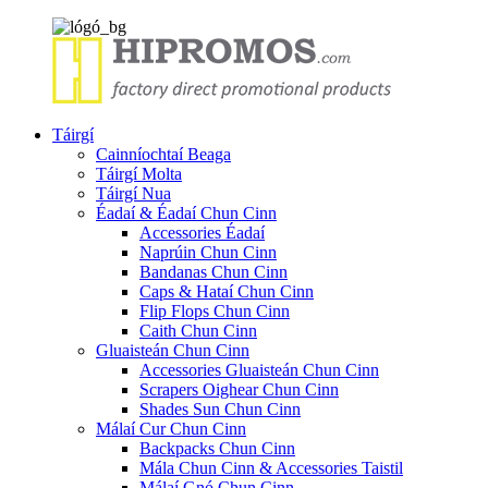
Táirgí
Cainníochtaí Beaga
Táirgí Molta
Táirgí Nua
Éadaí & Éadaí Chun Cinn
Accessories Éadaí
Naprúin Chun Cinn
Bandanas Chun Cinn
Caps & Hataí Chun Cinn
Flip Flops Chun Cinn
Caith Chun Cinn
Gluaisteán Chun Cinn
Accessories Gluaisteán Chun Cinn
Scrapers Oighear Chun Cinn
Shades Sun Chun Cinn
Málaí Cur Chun Cinn
Backpacks Chun Cinn
Mála Chun Cinn & Accessories Taistil
Málaí Gnó Chun Cinn