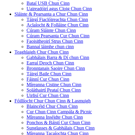
Bataí USB Chun Cinn
Uaireadóirí agus Cloig Chun Cinn
Sláinte & Pearsanta a Chur Chun Cinn
Táirgí Fiaclóireachta Chun Cinn
Aclaíocht & Folláine Chun Cinn
Cúram Sláinte Chun Cinn
Cúram Pearsanta Cur Chun Cinn
Faoisitheoirí Strus Chun Cinn
Bannaí láimhe chun cinn
Teaghlaigh Chur Chun Cinn
Gabhálais Barra & Dí chun Cinn
Earraí Deoch Chun Cinn
Bronntanais Saoire Chun Cinn
Táirgí Baile Chun Cinn
Fáinní Cur Chun Cinn
Míreanna Cistine Chun Cinn
Soláthairtí Peataí Chun Cinn
Uirlisí Cur Chun Cinn
Fóillíocht Chur Chun Cinn & Lasmuigh
Blaincéid Chur Chun Cinn
Cur Chun Cinn Campála & Picnic
Míreanna Inséidte Chun Cinn
Ponchos & Báistí Cur Chun Cinn
Sunglasses & Gabhálais Chun Cinn
Míreanna Tacaíochta Chun Cinn