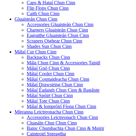
Caps & Hataí Chun Cinn
Flip Flops Chun Cinn
Caith Chun Cinn
Gluaisteán Chun Cinn
Accessories Gluaisteán Chun Cinn
Chargers Gluaisteán Chun Cinn
Eagraithe Gluaisteán Chun Cinn
Scrapers Oighear Chun Cinn
Shades Sun Chun Cinn
Málaí Cur Chun Cinn
Backpacks Chun Cinn
Mála Chun Cinn & Accessories Taistil
Málaí Gnó Chun Cinn
Málaí Cooler Chun Cinn
Málaí Cosmaideacha Chun Cinn
Málaí Drawstring Chun Cinn
Málaí Éadaigh Chun Cinn & Bagáiste
Málaí Spóirt Chun Cinn
Málaí Tote Chun Cinn
Málaí & Iompróirí Fíona Chun Cinn
Míreanna Leictreonacha Chun Cinn
Accessories Leictreonach Chun Cinn
Cluasáin Chur Chun Cinn
Bainc Chumhachta Chun Cinn & Muirir
Cainteoirí Spreagtha