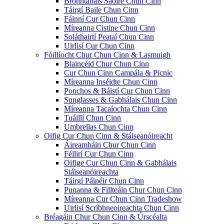
Bronntanais Saoire Chun Cinn
Táirgí Baile Chun Cinn
Fáinní Cur Chun Cinn
Míreanna Cistine Chun Cinn
Soláthairtí Peataí Chun Cinn
Uirlisí Cur Chun Cinn
Fóillíocht Chur Chun Cinn & Lasmuigh
Blaincéid Chur Chun Cinn
Cur Chun Cinn Campála & Picnic
Míreanna Inséidte Chun Cinn
Ponchos & Báistí Cur Chun Cinn
Sunglasses & Gabhálais Chun Cinn
Míreanna Tacaíochta Chun Cinn
Tuáillí Chun Cinn
Umbrellas Chun Cinn
Oifig Cur Chun Cinn & Stáiseanóireacht
Áireamháin Chur Chun Cinn
Féilirí Cur Chun Cinn
Oifige Cur Chun Cinn & Gabhálais
Stáiseanóireachta
Táirgí Páipéir Chun Cinn
Punanna & Fillteáin Chur Chun Cinn
Míreanna Cur Chun Cinn Tradeshow
Uirlisí Scríbhneoireachta Chun Cinn
Bréagáin Chur Chun Cinn & Úrscéalta