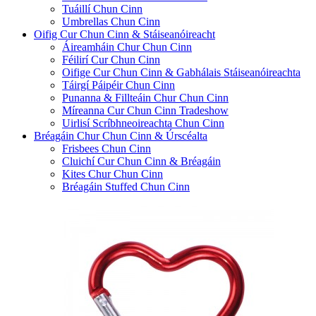
Tuáillí Chun Cinn
Umbrellas Chun Cinn
Oifig Cur Chun Cinn & Stáiseanóireacht
Áireamháin Chur Chun Cinn
Féilirí Cur Chun Cinn
Oifige Cur Chun Cinn & Gabhálais Stáiseanóireachta
Táirgí Páipéir Chun Cinn
Punanna & Fillteáin Chur Chun Cinn
Míreanna Cur Chun Cinn Tradeshow
Uirlisí Scríbhneoireachta Chun Cinn
Bréagáin Chur Chun Cinn & Úrscéalta
Frisbees Chun Cinn
Cluichí Cur Chun Cinn & Bréagáin
Kites Chur Chun Cinn
Bréagáin Stuffed Chun Cinn