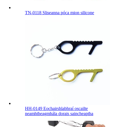
TN-0118 Sliseanna póca mion silicone
HH-0149 Eochairshlabhraí oscailte
neamhtheagmhála dorais saincheaptha