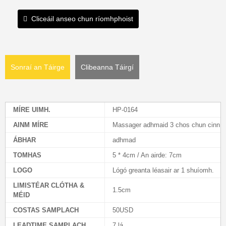
Cliceáil anseo chun ríomhphoist
Sonraí an Táirge
Clibeanna Táirgí
MÍRE UIMH.
HP-0164
AINM MÍRE
Massager adhmaid 3 chos chun cinn
ÁBHAR
adhmad
TOMHAS
5 * 4cm / An airde: 7cm
LOGO
Lógó greanta léasair ar 1 shuíomh.
LIMISTÉAR CLÓTHA &
1.5cm
MÉID
COSTAS SAMPLACH
50USD
LEADTIME SAMPLACH
7 lá