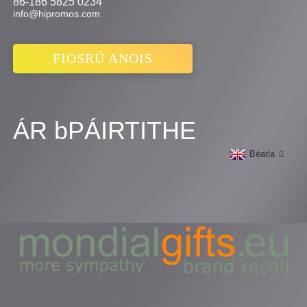
86-186 5825 0234
info@hipromos.com
FIOSRÚ ANOIS
ÁR bPÁIRTITHE
Béarla