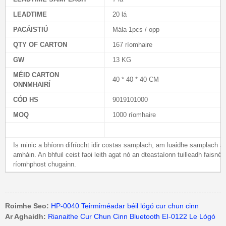
LEADTIME
20 lá
PACÁISTIÚ
Mála 1pcs / opp
QTY OF CARTON
167 ríomhaire
GW
13 KG
MÉID CARTON
40 * 40 * 40 CM
ONNMHAIRÍ
CÓD HS
9019101000
MOQ
1000 ríomhaire
Is minic a bhíonn difríocht idir costas samplach, am luaidhe samplach ag
amháin. An bhfuil ceist faoi leith agat nó an dteastaíonn tuilleadh faisnéi
ríomhphost chugainn.
Roimhe Seo:
HP-0040 Teirmiméadar béil lógó cur chun cinn
Ar Aghaidh:
Rianaithe Cur Chun Cinn Bluetooth EI-0122 Le Lógó