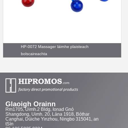
HP-0072 Massager láimhe plaisteach
bolscaireachta
Glaoigh Orainn
Rm1705, Uimh.2 Bldg, Ionad Gnó
Shangdong, Uimh. 20, Lána 1918, Bóthar
Canghai, Dúiche Yinzhou, Ningbo 315041, an
tSín