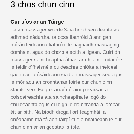
3 chos chun cinn
Cur síos ar an Táirge
Tá an massager woode 3-liathróid seo déanta as
adhmad nádúrtha, tá cosa liathróid 3 ann gan
mórán leideanna liathróid le haghaidh massaging
domhain, agus do chorp a scíth a ligean. Cuirfidh
massager saincheaptha áthas ar chliaint i ndáiríre,
is féidir d’fhaisnéis cuideachta chlóite a fheiceáil
gach uair a úsáideann siad an massager seo agus
is mór acu an bronntanas foirfe cur chun cinn
sláinte seo. Faigh earraí cúraim phearsanta
bolscaireachta atá saincheaptha le lógó do
chuideachta agus cuidigh le do bhranda a iompar
áit ar bith. Ná bíodh drogall ort teagmháil a
dhéanamh má tá aon táirgí eile a bhaineann le cur
chun cinn ar an gcostas is ísle.