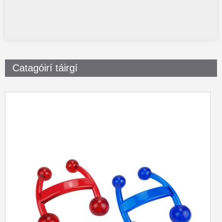
Catagóirí táirgí