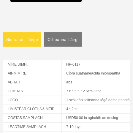
Sonraí an Táirge
Clibeanna Táirgí
MÍRE UIMH.
HP-0117
AINM MÍRE
Cíora suathaireachta iniompartha
ÁBHAR
abs
TOMHAS
7.6 * 6.5 * 2.5cm / 35g
LOGO
1 scáileán scileanna lógó datha priontáilt
LIMISTÉAR CLÓTHA & MÉID
4 * 2cm
COSTAS SAMPLACH
USD50.00 in aghaidh an desing
LEADTIME SAMPLACH
7-10days