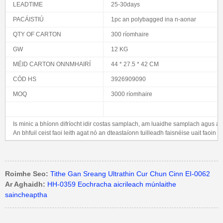
LEADTIME
25-30days
PACÁISTIÚ
1pc an polybagged ina n-aonar
QTY OF CARTON
300 ríomhaire
GW
12 KG
MÉID CARTON ONNMHAIRÍ
44 * 27.5 * 42 CM
CÓD HS
3926909090
MOQ
3000 ríomhaire
Is minic a bhíonn difríocht idir costas samplach, am luaidhe samplach agus am
An bhfuil ceist faoi leith agat nó an dteastaíonn tuilleadh faisnéise uait faoin
Roimhe Seo:
Tithe Gan Sreang Ultrathin Cur Chun Cinn EI-0062
Ar Aghaidh:
HH-0359 Eochracha aicrileach múnlaithe
saincheaptha