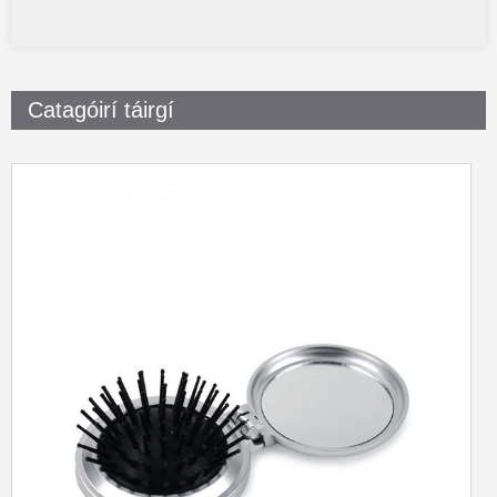
Catagóirí táirgí