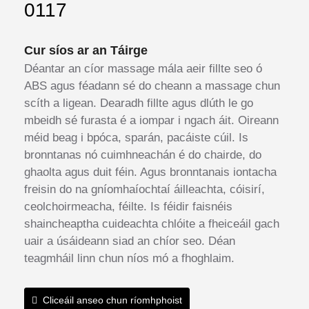
0117
Cur síos ar an Táirge
Déantar an cíor massage mála aeir fillte seo ó
ABS agus féadann sé do cheann a massage chun
scíth a ligean. Dearadh fillte agus dlúth le go
mbeidh sé furasta é a iompar i ngach áit. Oireann
méid beag i bpóca, sparán, pacáiste cúil. Is
bronntanas nó cuimhneachán é do chairde, do
ghaolta agus duit féin. Agus bronntanais iontacha
freisin do na gníomhaíochtaí áilleachta, cóisirí,
ceolchoirmeacha, féilte. Is féidir faisnéis
shaincheaptha cuideachta chlóite a fheiceáil gach
uair a úsáideann siad an chíor seo. Déan
teagmháil linn chun níos mó a fhoghlaim.
Cliceáil anseo chun ríomhphoist