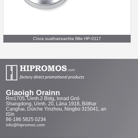
Cíora suathaireachta fillte HP-0117
Glaoigh Orainn
Rm1705, Uimh.2 Bldg, Ionad Gnó
Shangdong, Uimh. 20, Lána 1918, Bóthar
Canghai, Dúiche Yinzhou, Ningbo 315041, an
tSín
86-186 5825 0234
info@hipromos.com