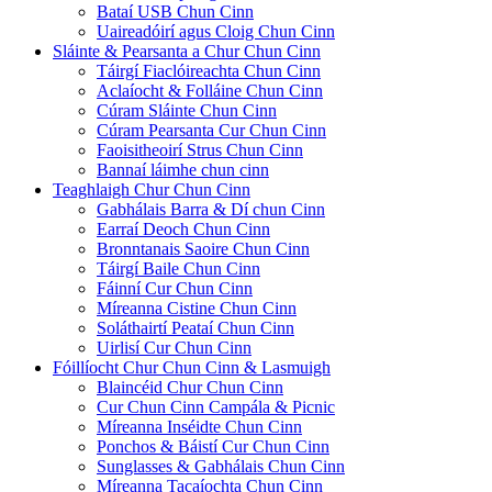
Bataí USB Chun Cinn
Uaireadóirí agus Cloig Chun Cinn
Sláinte & Pearsanta a Chur Chun Cinn
Táirgí Fiaclóireachta Chun Cinn
Aclaíocht & Folláine Chun Cinn
Cúram Sláinte Chun Cinn
Cúram Pearsanta Cur Chun Cinn
Faoisitheoirí Strus Chun Cinn
Bannaí láimhe chun cinn
Teaghlaigh Chur Chun Cinn
Gabhálais Barra & Dí chun Cinn
Earraí Deoch Chun Cinn
Bronntanais Saoire Chun Cinn
Táirgí Baile Chun Cinn
Fáinní Cur Chun Cinn
Míreanna Cistine Chun Cinn
Soláthairtí Peataí Chun Cinn
Uirlisí Cur Chun Cinn
Fóillíocht Chur Chun Cinn & Lasmuigh
Blaincéid Chur Chun Cinn
Cur Chun Cinn Campála & Picnic
Míreanna Inséidte Chun Cinn
Ponchos & Báistí Cur Chun Cinn
Sunglasses & Gabhálais Chun Cinn
Míreanna Tacaíochta Chun Cinn