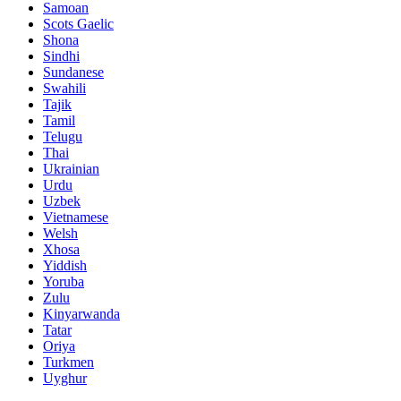
Samoan
Scots Gaelic
Shona
Sindhi
Sundanese
Swahili
Tajik
Tamil
Telugu
Thai
Ukrainian
Urdu
Uzbek
Vietnamese
Welsh
Xhosa
Yiddish
Yoruba
Zulu
Kinyarwanda
Tatar
Oriya
Turkmen
Uyghur