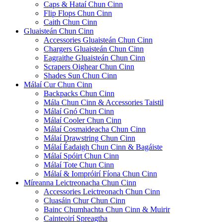
Caps & Hataí Chun Cinn
Flip Flops Chun Cinn
Caith Chun Cinn
Gluaisteán Chun Cinn
Accessories Gluaisteán Chun Cinn
Chargers Gluaisteán Chun Cinn
Eagraithe Gluaisteán Chun Cinn
Scrapers Oighear Chun Cinn
Shades Sun Chun Cinn
Málaí Cur Chun Cinn
Backpacks Chun Cinn
Mála Chun Cinn & Accessories Taistil
Málaí Gnó Chun Cinn
Málaí Cooler Chun Cinn
Málaí Cosmaideacha Chun Cinn
Málaí Drawstring Chun Cinn
Málaí Éadaigh Chun Cinn & Bagáiste
Málaí Spóirt Chun Cinn
Málaí Tote Chun Cinn
Málaí & Iompróirí Fíona Chun Cinn
Míreanna Leictreonacha Chun Cinn
Accessories Leictreonach Chun Cinn
Cluasáin Chur Chun Cinn
Bainc Chumhachta Chun Cinn & Muirir
Cainteoirí Spreagtha