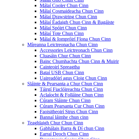
Málaí Cooler Chun Cinn
Málaí Cosmaideacha Chun Cinn
Málaí Drawstring Chun Cinn
Málaí Éadaigh Chun Cinn & Bagáiste
Málaí Spóirt Chun Cinn
Málaí Tote Chun Cinn
Málaí & Iompróirí Fíona Chun Cinn
Míreanna Leictreonacha Chun Cinn
Accessories Leictreonach Chun Cinn
Cluasáin Chur Chun Cinn
Bainc Chumhachta Chun Cinn & Muirir
Cainteoirí Spreagtha
Bataí USB Chun Cinn
Uaireadóirí agus Cloig Chun Cinn
Sláinte & Pearsanta a Chur Chun Cinn
Táirgí Fiaclóireachta Chun Cinn
Aclaíocht & Folláine Chun Cinn
Cúram Sláinte Chun Cinn
Cúram Pearsanta Cur Chun Cinn
Faoisitheoirí Strus Chun Cinn
Bannaí láimhe chun cinn
Teaghlaigh Chur Chun Cinn
Gabhálais Barra & Dí chun Cinn
Earraí Deoch Chun Cinn