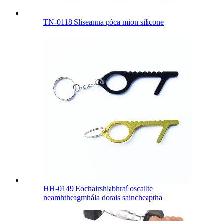
TN-0118 Sliseanna póca mion silicone
HH-0149 Eochairshlabhraí oscailte
neamhtheagmhála dorais saincheaptha