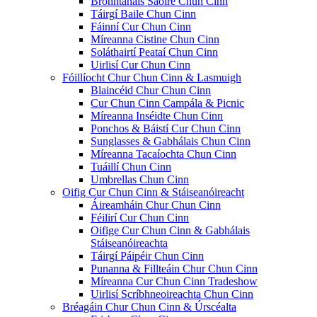
Bronntanais Saoire Chun Cinn
Táirgí Baile Chun Cinn
Fáinní Cur Chun Cinn
Míreanna Cistine Chun Cinn
Soláthairtí Peataí Chun Cinn
Uirlisí Cur Chun Cinn
Fóillíocht Chur Chun Cinn & Lasmuigh
Blaincéid Chur Chun Cinn
Cur Chun Cinn Campála & Picnic
Míreanna Inséidte Chun Cinn
Ponchos & Báistí Cur Chun Cinn
Sunglasses & Gabhálais Chun Cinn
Míreanna Tacaíochta Chun Cinn
Tuáillí Chun Cinn
Umbrellas Chun Cinn
Oifig Cur Chun Cinn & Stáiseanóireacht
Áireamháin Chur Chun Cinn
Féilirí Cur Chun Cinn
Oifige Cur Chun Cinn & Gabhálais
Stáiseanóireachta
Táirgí Páipéir Chun Cinn
Punanna & Fillteáin Chur Chun Cinn
Míreanna Cur Chun Cinn Tradeshow
Uirlisí Scríbhneoireachta Chun Cinn
Bréagáin Chur Chun Cinn & Úrscéalta