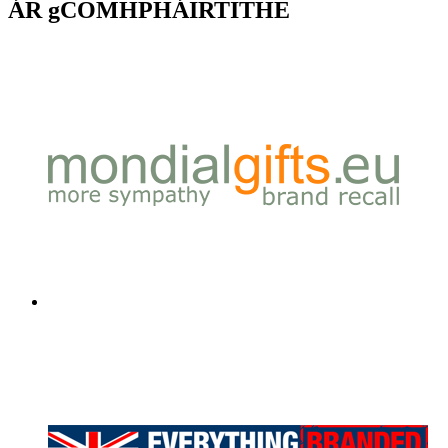
ÁR gCOMHPHÁIRTITHE