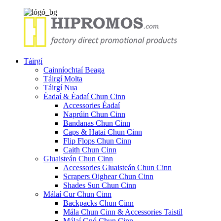
Táirgí
Cainníochtaí Beaga
Táirgí Molta
Táirgí Nua
Éadaí & Éadaí Chun Cinn
Accessories Éadaí
Naprúin Chun Cinn
Bandanas Chun Cinn
Caps & Hataí Chun Cinn
Flip Flops Chun Cinn
Caith Chun Cinn
Gluaisteán Chun Cinn
Accessories Gluaisteán Chun Cinn
Scrapers Oighear Chun Cinn
Shades Sun Chun Cinn
Málaí Cur Chun Cinn
Backpacks Chun Cinn
Mála Chun Cinn & Accessories Taistil
Málaí Gnó Chun Cinn