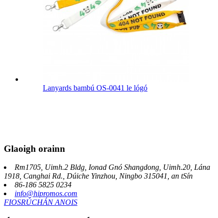
Lanyards bambú OS-0041 le lógó
Glaoigh orainn
Rm1705, Uimh.2 Bldg, Ionad Gnó Shangdong, Uimh.20, Lána
1918, Canghai Rd., Dúiche Yinzhou, Ningbo 315041, an tSín
86-186 5825 0234
info@hipromos.com
FIOSRÚCHÁN ANOIS