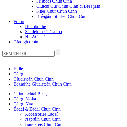
Frisbees Chun Cinn
Cluichí Cur Chun Cinn & Bréagáin
Kites Chur Chun Cinn
Bréagáin Stuffed Chun Cinn
Fúinn
Deimhnithe
Staidéir ar Chásanna
NUACHT
Glaoigh orainn
Baile
Táirgí
Gluaisteán Chun Cinn
Eagraithe Gluaisteán Chun Cinn
Cainníochtaí Beaga
Táirgí Molta
Táirgí Nua
Éadaí & Éadaí Chun Cinn
Accessories Éadaí
Naprúin Chun Cinn
Bandanas Chun Cinn