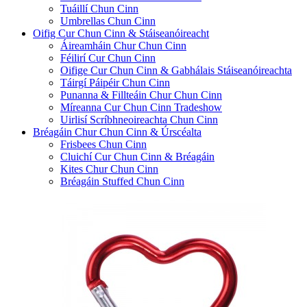
Tuáillí Chun Cinn
Umbrellas Chun Cinn
Oifig Cur Chun Cinn & Stáiseanóireacht
Áireamháin Chur Chun Cinn
Féilirí Cur Chun Cinn
Oifige Cur Chun Cinn & Gabhálais Stáiseanóireachta
Táirgí Páipéir Chun Cinn
Punanna & Fillteáin Chur Chun Cinn
Míreanna Cur Chun Cinn Tradeshow
Uirlisí Scríbhneoireachta Chun Cinn
Bréagáin Chur Chun Cinn & Úrscéalta
Frisbees Chun Cinn
Cluichí Cur Chun Cinn & Bréagáin
Kites Chur Chun Cinn
Bréagáin Stuffed Chun Cinn